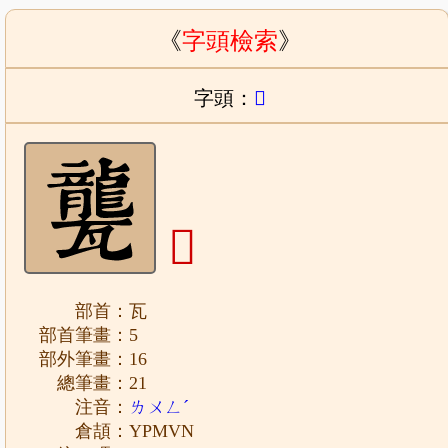
《
字頭檢索
》
字頭：
𤮨
𤮨
部首：瓦
部首筆畫：5
部外筆畫：16
總筆畫：21
注音：
ㄌㄨㄥˊ
倉頡：YPMVN