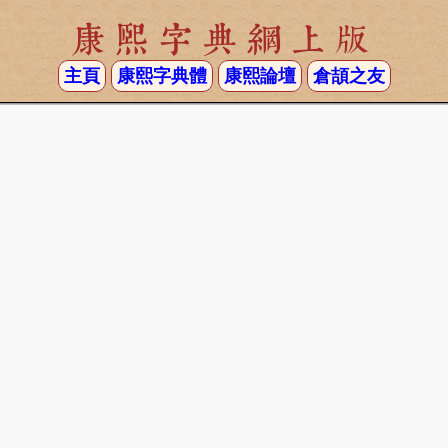
康熙字典網上版
主頁
康熙字典體
康熙論壇
倉頡之友