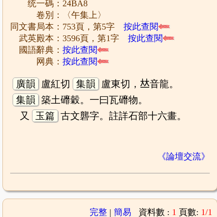
统一碼：24BA8
卷別：〈午集上〉
同文書局本：753頁，第5字
按此查閱
武英殿本：3596頁，第1字
按此查閱
國語辭典：
按此查閱
网典：
按此查閱
廣韻
盧紅切
集韻
盧東切，𠀤音龍。
集韻
築土䃺穀。一曰瓦䃺物。
又
玉篇
古文礱字。註詳石部十六畫。
《論壇交流》
完整
|
簡易
資料數 :
1
頁數:
1/1