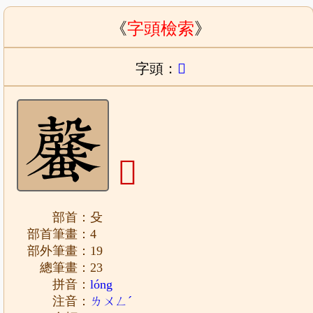
《
字頭檢索
》
字頭：
𣫣
𣫣
部首：殳
部首筆畫：4
部外筆畫：19
總筆畫：23
拼音：
lóng
注音：
ㄌㄨㄥˊ