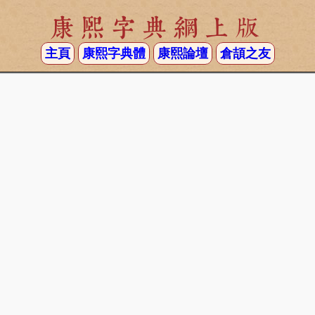
康熙字典網上版
主頁
康熙字典體
康熙論壇
倉頡之友