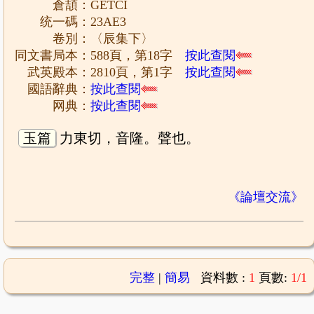
倉頡：GETCI
统一碼：23AE3
卷別：〈辰集下〉
同文書局本：588頁，第18字
按此查閱
武英殿本：2810頁，第1字
按此查閱
國語辭典：
按此查閱
网典：
按此查閱
玉篇
力東切，音隆。聲也。
《論壇交流》
完整
|
簡易
資料數 :
1
頁數:
1/1