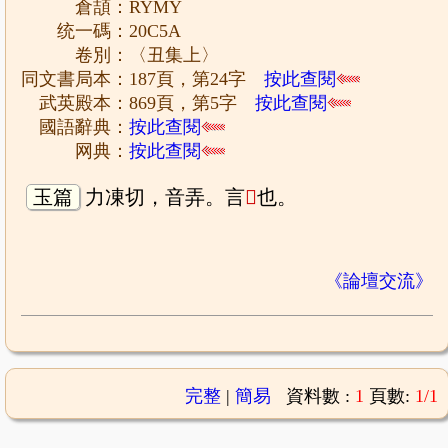
倉頡：RYMY
统一碼：20C5A
卷別：〈丑集上〉
同文書局本：187頁，第24字
按此查閱
武英殿本：869頁，第5字
按此查閱
國語辭典：
按此查閱
网典：
按此查閱
玉篇
力凍切，音弄。言
𠱚
也。
《論壇交流》
完整
|
簡易
資料數 :
1
頁數:
1/1