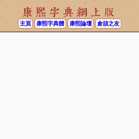
康熙字典網上版
主頁
康熙字典體
康熙論壇
倉頡之友