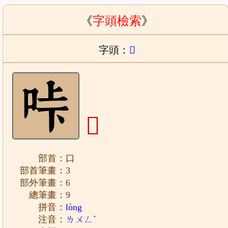
《
字頭檢索
》
字頭：
𠱚
𠱚
部首：口
部首筆畫：3
部外筆畫：6
總筆畫：9
拼音：
lòng
注音：
ㄌㄨㄥˋ