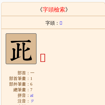
《
字頭檢索
》
字頭：
𠀢
𠀢
部首：一
部首筆畫：1
部外筆畫：6
總筆畫：7
拼音：
zī
注音：
ㄗ