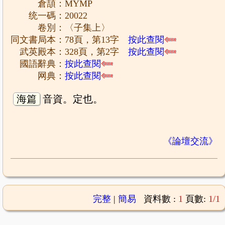
倉頡：MYMP
统一碼：20022
卷別：〈子集上〉
同文書局本：78頁，第13字
按此查閱
武英殿本：328頁，第2字
按此查閱
國語辭典：
按此查閱
网典：
按此查閱
海篇
音資。定也。
《論壇交流》
完整
|
簡易
資料數 :
1
頁數:
1/1