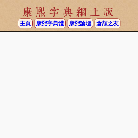
康熙字典網上版
主頁
康熙字典體
康熙論壇
倉頡之友