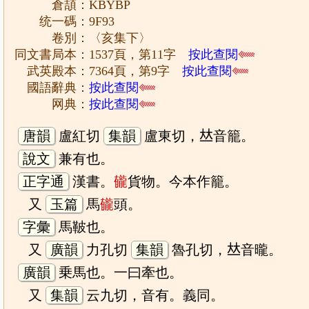
倉頡：KBYBP
统一碼：9F93
卷別：〈亥集下〉
同文書局本：1537頁，第11字
按此查閱
武英殿本：7364頁，第9字
按此查閱
國語辭典：
按此查閱
网典：
按此查閱
唐韻
盧紅切
集韻
盧東切，𠀤音籠。
說文
兼有也。
正字通
漢書。
龓
貨物。今本作籠。
又
玉篇
馬
龓
頭。
字彙
馬鞁也。
又
廣韻
力孔切
集韻
魯孔切，𠀤音曨。
廣韻
乗馬也。一曰牽也。
又
集韻
云九切，音有。義同。