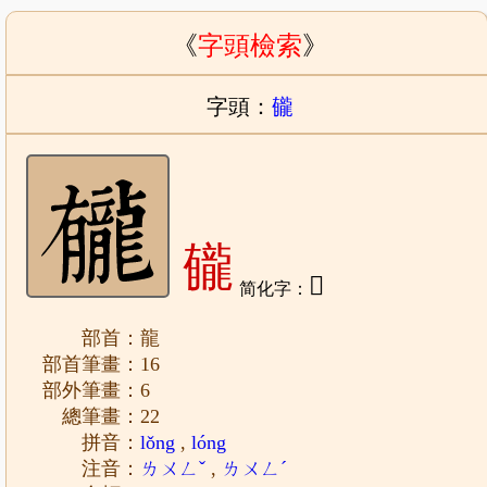
《
字頭檢索
》
字頭：
龓
龓
𫜲
简化字：
部首：龍
部首筆畫：16
部外筆畫：6
總筆畫：22
拼音：
lǒng
,
lóng
注音：
ㄌㄨㄥˇ
,
ㄌㄨㄥˊ