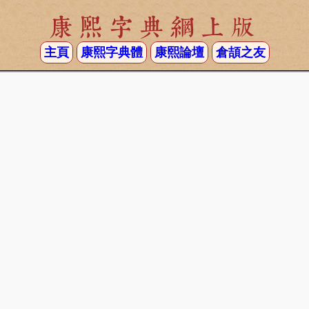
康熙字典網上版
主頁
康熙字典體
康熙論壇
倉頡之友