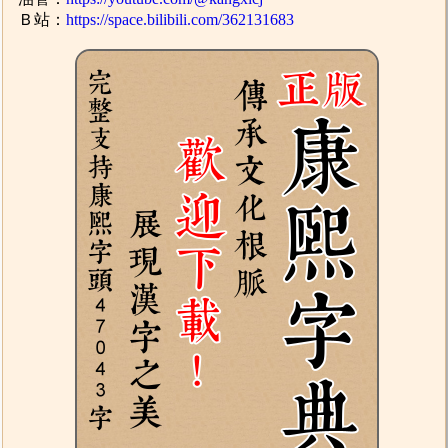
Ｂ站：
https://space.bilibili.com/362131683