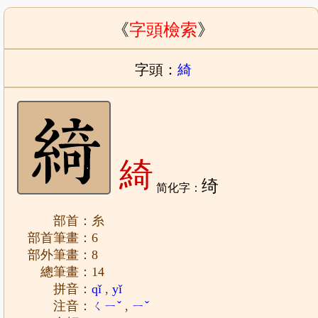
《
字頭檢索
》
字頭：
綺
綺
绮
简化字：
部首：糸
部首筆畫：6
部外筆畫：8
總筆畫：14
拼音：
qǐ
,
yǐ
注音：
ㄑㄧˇ
,
ㄧˇ