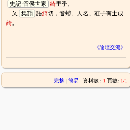
史記·留侯世家
綺
里季。
又
集韻
語
綺
切，音螘。人名。莊子有士成
綺
。
《論壇交流》
完整
|
簡易
資料數 :
1
頁數:
1/1