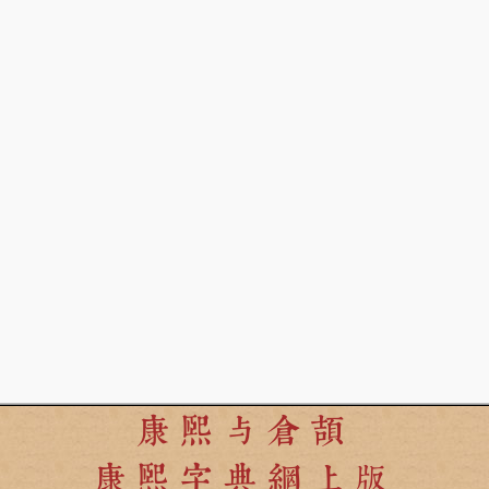
康熙与倉頡
康熙字典網上版