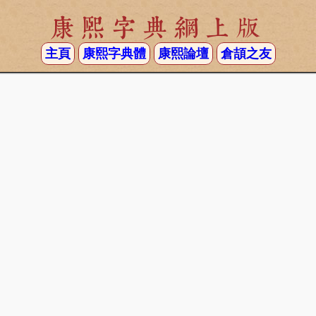
康熙字典網上版
主頁
康熙字典體
康熙論壇
倉頡之友