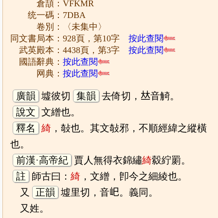
倉頡：VFKMR
统一碼：7DBA
卷別：〈未集中〉
同文書局本：928頁，第10字
按此查閱
武英殿本：4438頁，第3字
按此查閱
國語辭典：
按此查閱
网典：
按此查閱
廣韻
墟彼切
集韻
去倚切，𠀤音觭。
說文
文繒也。
釋名
綺
，敧也。其文敧邪，不順經緯之縱橫
也。
前漢·高帝紀
賈人無得衣錦繡
綺
縠紵罽。
註
師古曰：
綺
，文繒，卽今之細綾也。
又
正韻
墟里切，音𡵆。義同。
又姓。