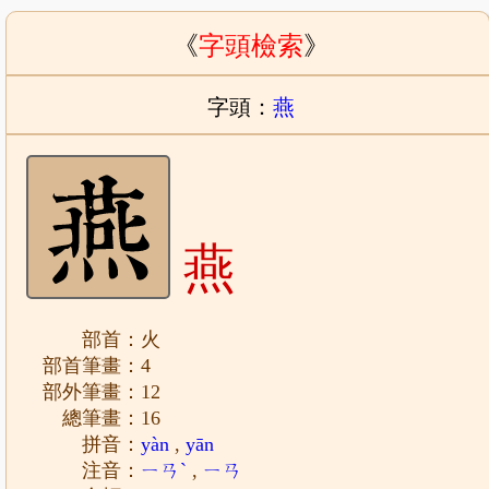
《
字頭檢索
》
字頭：
燕
燕
部首：火
部首筆畫：4
部外筆畫：12
總筆畫：16
拼音：
yàn
,
yān
注音：
ㄧㄢˋ
,
ㄧㄢ