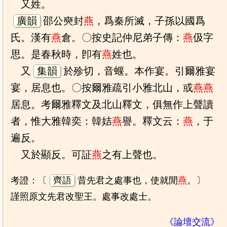
又姓。
廣韻
邵公奭封
燕
，爲秦所滅，子孫以國爲
氏。漢有
燕
倉。〇按史記仲尼弟子傳：
燕
伋字
思。是春秋時，卽有
燕
姓也。
又
集韻
於殄切，音蝘。本作宴。引爾雅宴
宴，居息也。〇按爾雅疏引小雅北山，或
燕
燕
居息。考爾雅釋文及北山釋文，俱無作上聲讀
者，惟大雅韓奕：韓姞
燕
譽。釋文云：
燕
，于
遍反。
又於顯反。可証
燕
之有上聲也。
考證：〔
齊語
昔先君之處事也，使就閒
燕
。〕
謹照原文先君改聖王。處事改處士。
《論壇交流》