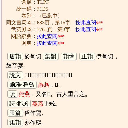
倉頡：TLPF
统一碼：71D5
卷別：〈巳集中〉
同文書局本：683頁，第16字
按此查閱
武英殿本：3261頁，第3字
按此查閱
國語辭典：
按此查閱
网典：
按此查閱
唐韻
於甸切
集韻
韻會
正韻
伊甸切，
𠀤音宴。
說文
𤣥鳥也。籋口布翄枝尾，象形。
爾雅·釋鳥
燕
燕
，𩾐。
疏
燕
燕
，又名𩾐。古人重言之。
詩·邶風
燕
燕
于飛。
玉篇
俗作鷰。
集韻
亦作䴏。