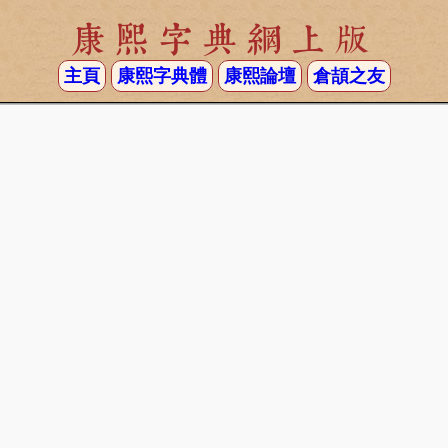
康熙字典網上版
主頁
康熙字典體
康熙論壇
倉頡之友