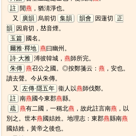
註
閒
燕
，猶淸淨也。
又
廣韻
烏前切
集韻
韻會
因蓮切
正
韻
因肩切，𠀤音煙。
玉篇
國名。
爾雅·釋地
燕
曰幽州。
詩·大雅
溥彼韓城，
燕
師所完。
朱傳
燕
召公之國。◎按鄭箋云：
燕
，安也。
讀去聲。今从朱傳。
又
左傳·隱五年
衞人以
燕
師伐鄭。
註
南
燕
國今東郡
燕
縣。
疏
燕
有二國，一稱北
燕
，故此註言南
燕
，以
別之。世本
燕
國姞姓。地理志：東郡
燕
縣南
燕
國姞姓，黃帝之後也。