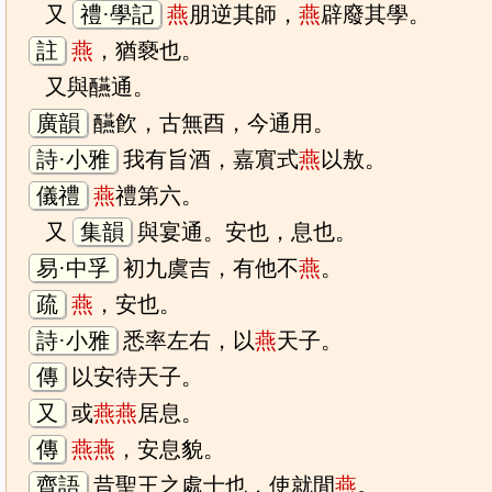
又
禮·學記
燕
朋逆其師，
燕
辟廢其學。
註
燕
，猶褻也。
又與醼通。
廣韻
醼飮，古無酉，今通用。
詩·小雅
我有旨酒，嘉賔式
燕
以敖。
儀禮
燕
禮第六。
又
集韻
與宴通。安也，息也。
易·中孚
初九虞吉，有他不
燕
。
疏
燕
，安也。
詩·小雅
悉率左右，以
燕
天子。
傳
以安待天子。
又
或
燕
燕
居息。
傳
燕
燕
，安息貌。
齊語
昔聖王之處士也，使就閒
燕
。