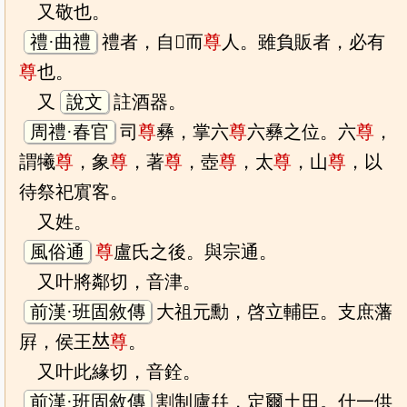
又敬也。
禮·曲禮
禮者，自𤰞而
尊
人。雖負販者，必有
尊
也。
又
說文
註酒器。
周禮·春官
司
尊
彝，掌六
尊
六彝之位。六
尊
，
謂犧
尊
，象
尊
，著
尊
，壺
尊
，太
尊
，山
尊
，以
待祭祀賔客。
又姓。
風俗通
尊
盧氏之後。與宗通。
又叶將鄰切，音津。
前漢·班固敘傳
大祖元勳，啓立輔臣。支庶藩
屛，侯王𠀤
尊
。
又叶此緣切，音銓。
前漢·班固敘傳
割制廬幷，定爾土田。什一供