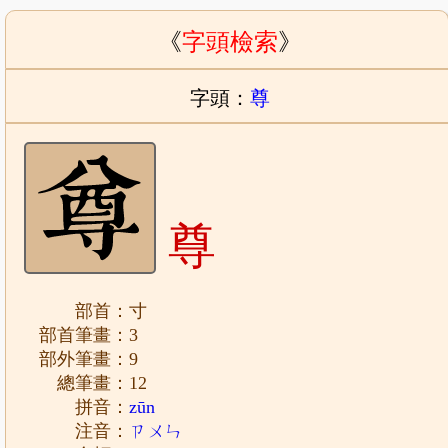
《
字頭檢索
》
字頭：
尊
尊
部首：寸
部首筆畫：3
部外筆畫：9
總筆畫：12
拼音：
zūn
注音：
ㄗㄨㄣ