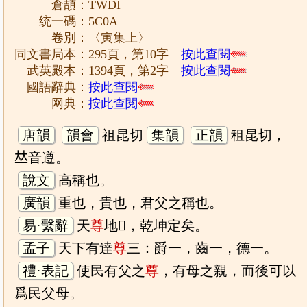
倉頡：TWDI
统一碼：5C0A
卷別：〈寅集上〉
同文書局本：295頁，第10字
按此查閱
武英殿本：1394頁，第2字
按此查閱
國語辭典：
按此查閱
网典：
按此查閱
唐韻
韻會
祖昆切
集韻
正韻
租昆切，
𠀤音遵。
說文
高稱也。
廣韻
重也，貴也，君父之稱也。
易·繫辭
天
尊
地𤰞，乾坤定矣。
孟子
天下有達
尊
三：爵一，齒一，德一。
禮·表記
使民有父之
尊
，有母之親，而後可以
爲民父母。