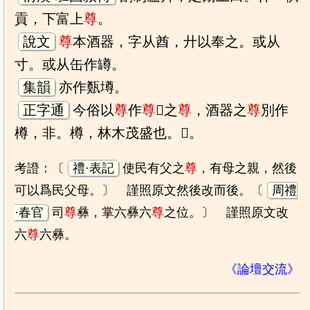
貢，下富上
尊
。
說文
尊
本酒器，字从酋，廾以奉之。或从
寸。或从缶作罇。
集韻
亦作㽀墫。
正字通
今俗以
尊
作
尊
𤰞之
尊
，酒器之
尊
別作
樽，非。樽，林木茂盛也。𢍜。
考證：〔
禮·表記
使民有父之
尊
，有母之親，然後
可以爲民父母。〕 謹照原文然後改而後。〔
周禮
·春官
司
尊
彝，掌六彝六
尊
之位。〕 謹照原文改
六
尊
六彝。
《論壇交流》