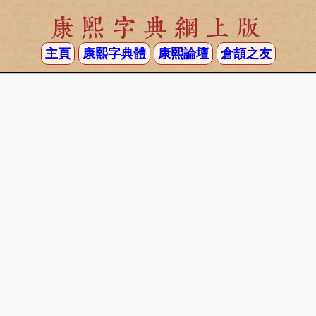
康熙字典網上版
主頁
康熙字典體
康熙論壇
倉頡之友