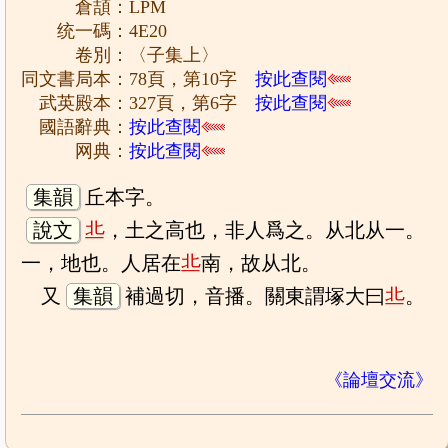
倉頡：LPM
统一碼：4E20
卷別：〈子集上〉
同文書局本：78頁，第10字
按此查閱
武英殿本：327頁，第6字
按此查閱
國語辭典：
按此查閱
网典：
按此查閱
集韻
丘本字。
說文
丠
，土之高也，非人爲之。从北从一。
一，地也。人居在
丠
南，故从北。
又
集韻
補過切，音播。關東謂塚大曰
丠
。
《論壇交流》