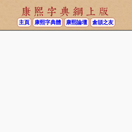
康熙字典網上版
主頁
康熙字典體
康熙論壇
倉頡之友