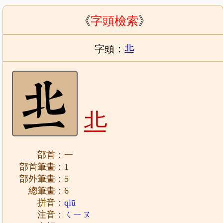
《
字頭檢索
》
字頭：
丠
丠
部首：一
部首筆畫：1
部外筆畫：5
總筆畫：6
拼音：
qiū
注音：
ㄑㄧㄡ