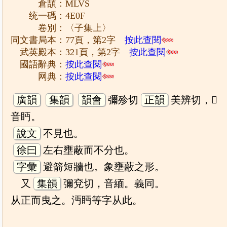
倉頡：MLVS
统一碼：4E0F
卷別：〈子集上〉
同文書局本：77頁，第2字
按此查閱
武英殿本：321頁，第2字
按此查閱
國語辭典：
按此查閱
网典：
按此查閱
廣韻
集韻
韻會
彌殄切
正韻
美辨切，𡘋
音眄。
說文
不見也。
徐曰
左右壅蔽而不分也。
字彙
避箭短牆也。象壅蔽之形。
又
集韻
彌兗切，音緬。義同。
从正而曳之。沔眄等字从此。