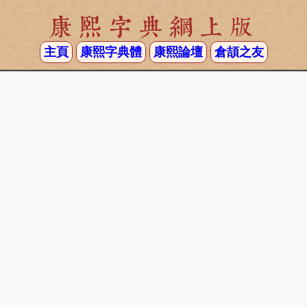
康熙字典網上版
主頁
康熙字典體
康熙論壇
倉頡之友