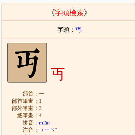
《
字頭檢索
》
字頭：
丏
丏
部首：一
部首筆畫：1
部外筆畫：3
總筆畫：4
拼音：
miǎn
注音：
ㄇㄧㄢˇ