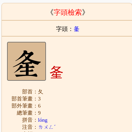
《
字頭檢索
》
字頭：
㚅
㚅
部首：夂
部首筆畫：3
部外筆畫：6
總筆畫：9
拼音：
lóng
注音：
ㄌㄨㄥˊ