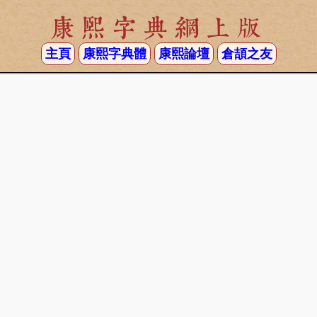
康熙字典網上版
主頁
康熙字典體
康熙論壇
倉頡之友