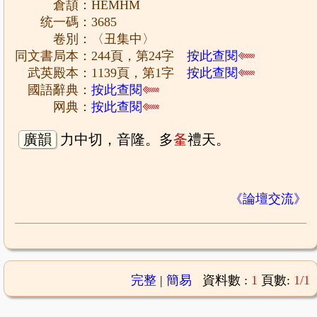
倉頡：HEMHM
统一碼：3685
卷別：〈丑集中〉
同文書局本：244頁，第24字
按此查閱
武英殿本：1139頁，第1字
按此查閱
國語辭典：
按此查閱
网典：
按此查閱
廣韻
力中切，音隆。多
㚅
禮天。
《論壇交流》
完整
|
簡易
資料數 :
1
頁數:
1/1