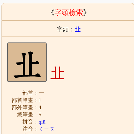
《
字頭檢索
》
字頭：
㐀
㐀
部首：一
部首筆畫：1
部外筆畫：4
總筆畫：5
拼音：
qiū
注音：
ㄑㄧㄡ