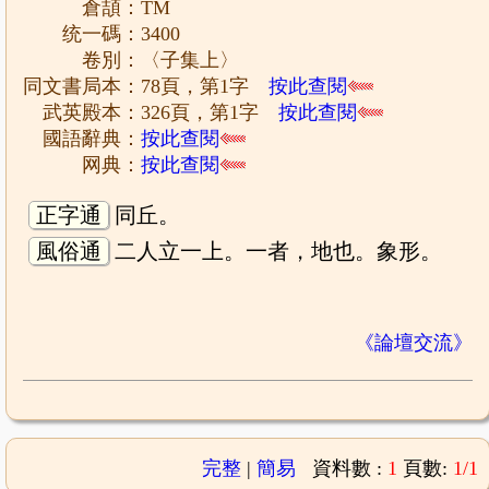
倉頡：TM
统一碼：3400
卷別：〈子集上〉
同文書局本：78頁，第1字
按此查閱
武英殿本：326頁，第1字
按此查閱
國語辭典：
按此查閱
网典：
按此查閱
正字通
同丘。
風俗通
二人立一上。一者，地也。象形。
《論壇交流》
完整
|
簡易
資料數 :
1
頁數:
1/1