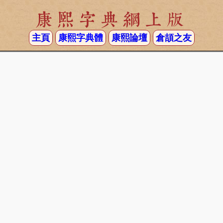
康熙字典網上版
主頁
康熙字典體
康熙論壇
倉頡之友