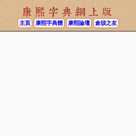
康熙字典網上版
主頁
康熙字典體
康熙論壇
倉頡之友