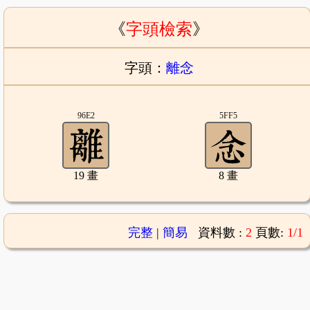
《
字頭檢索
》
字頭：
離念
96E2
5FF5
19 畫
8 畫
完整
|
簡易
資料數 :
2
頁數:
1/1