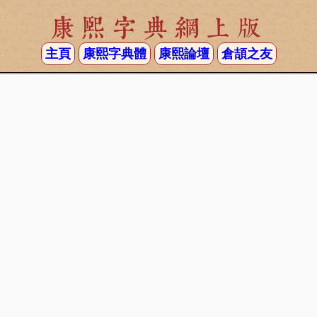
康熙字典網上版
主頁
康熙字典體
康熙論壇
倉頡之友