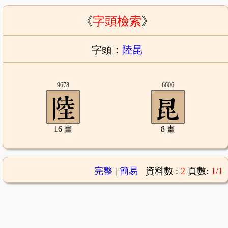
《
字頭檢索
》
字頭：
陸昆
9678
6606
16 畫
8 畫
完整
|
簡易
資料數 :
2
頁數:
1/1