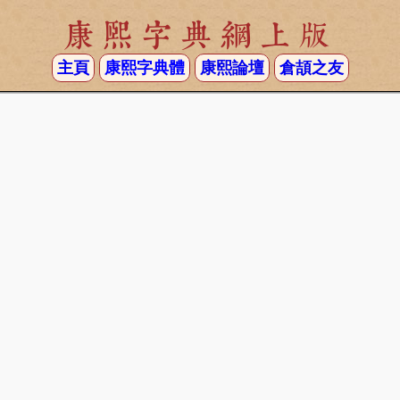
康熙字典網上版
主頁
康熙字典體
康熙論壇
倉頡之友