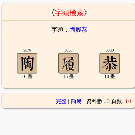
《
字頭檢索
》
字頭：
陶履恭
9676
5C65
606D
16 畫
15 畫
10 畫
完整
|
簡易
資料數 :
3
頁數:
1/1