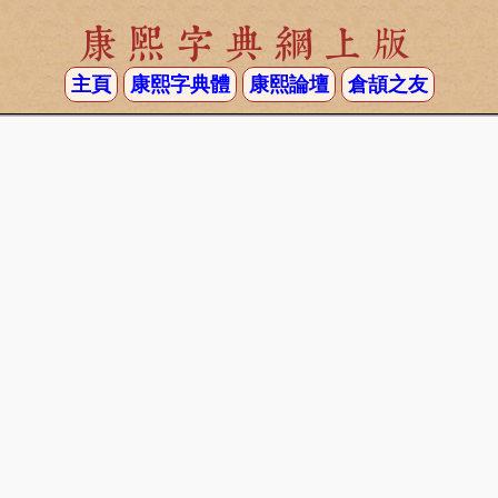
康熙字典網上版
主頁
康熙字典體
康熙論壇
倉頡之友