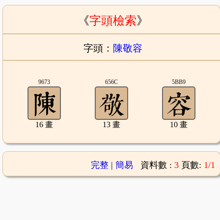
《
字頭檢索
》
字頭：
陳敬容
9673
656C
5BB9
16 畫
13 畫
10 畫
完整
|
簡易
資料數 :
3
頁數:
1/1