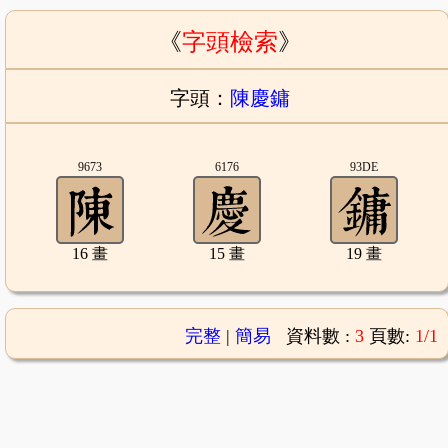
《
字頭檢索
》
字頭：
陳慶鏞
9673
6176
93DE
16 畫
15 畫
19 畫
完整
|
簡易
資料數 :
3
頁數:
1/1