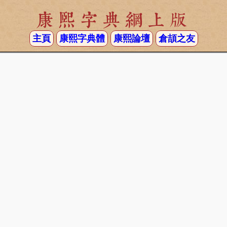
康熙字典網上版
主頁
康熙字典體
康熙論壇
倉頡之友