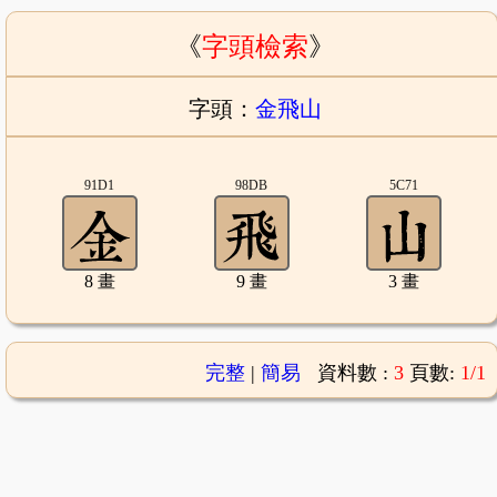
《
字頭檢索
》
字頭：
金飛山
91D1
98DB
5C71
8 畫
9 畫
3 畫
完整
|
簡易
資料數 :
3
頁數:
1/1