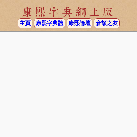
康熙字典網上版
主頁
康熙字典體
康熙論壇
倉頡之友