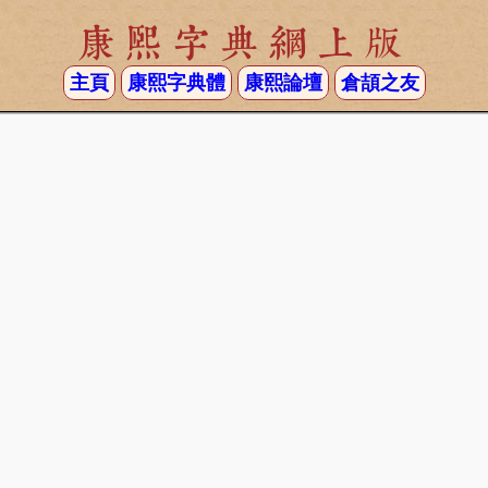
康熙字典網上版
主頁
康熙字典體
康熙論壇
倉頡之友