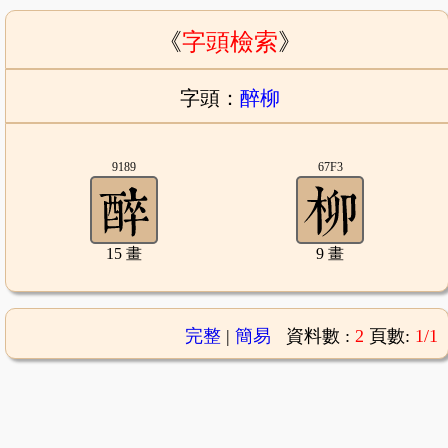
《
字頭檢索
》
字頭：
醉柳
9189
67F3
15 畫
9 畫
完整
|
簡易
資料數 :
2
頁數:
1/1