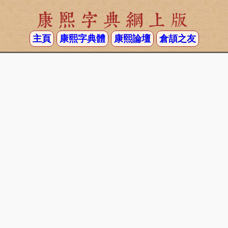
康熙字典網上版
主頁
康熙字典體
康熙論壇
倉頡之友