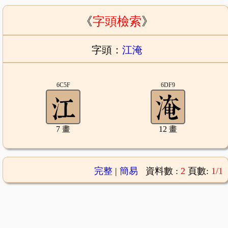
《
字頭檢索
》
字頭：
江淹
6C5F
6DF9
7 畫
12 畫
完整
|
簡易
資料數 :
2
頁數:
1/1