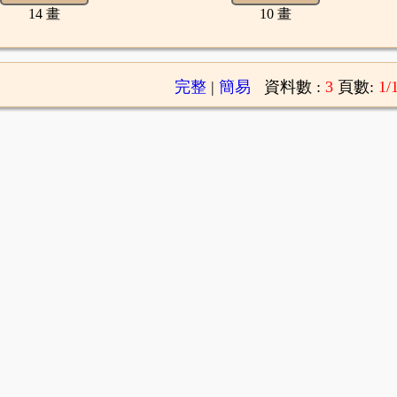
14 畫
10 畫
完整
|
簡易
資料數 :
3
頁數:
1/