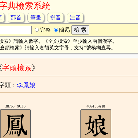
字典檢索系統
頡
部首
筆畫
拼音
注音
完整
簡易
檢索》請輸入數字。《全文檢索》至少輸入兩個漢字。
倉頡檢索》請輸入倉頡英文字母，支持*號模糊查尋。
《
字頭檢索
》
字頭：
李鳳娘
38765 : 9CF3
4864 : 5A18