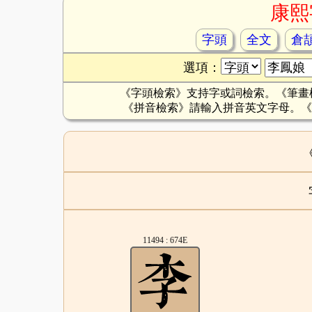
康熙
字頭
全文
倉
選項：
《字頭檢索》支持字或詞檢索。《筆畫
《拼音檢索》請輸入拼音英文字母。《
11494 : 674E