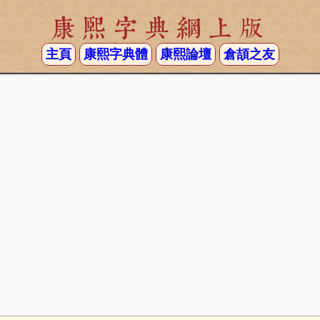
康熙字典網上版
主頁
康熙字典體
康熙論壇
倉頡之友