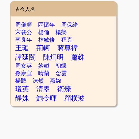
古今人名
周儀顥
區懷年
周保緒
宋襄公
楊倫
楊榮
李良年
林敏修
程克
王璡
荊軻
蔣尊禕
譚延闓
陳炯明
蕭銖
周女英
妗姒
初蝶
孫康宜
晴蘭
念雲
楊艷
沫然
燕婉
瓊英
清墨
衛爍
靜姝
鮑令暉
顧橫波