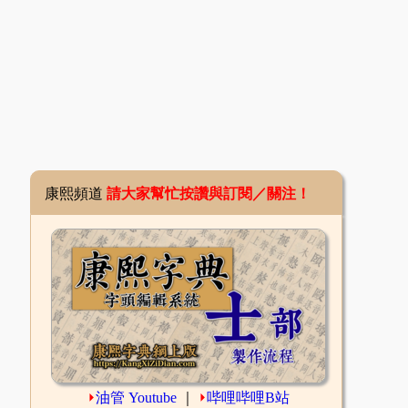
康熙頻道
請大家幫忙按讚與訂閱／關注！
⏵
油管 Youtube
｜
⏵
哔哩哔哩B站