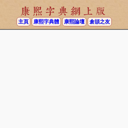
康熙字典網上版
主頁
康熙字典體
康熙論壇
倉頡之友