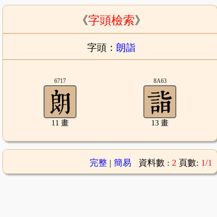
《
字頭檢索
》
字頭：
朗詣
6717
8A63
11 畫
13 畫
完整
|
簡易
資料數 :
2
頁數:
1/1