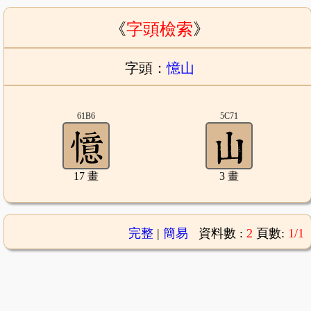
《
字頭檢索
》
字頭：
憶山
61B6
5C71
17 畫
3 畫
完整
|
簡易
資料數 :
2
頁數:
1/1