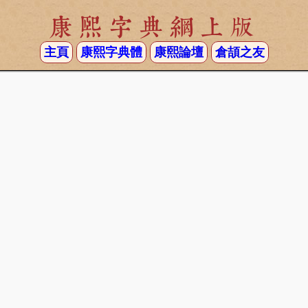
康熙字典網上版
主頁
康熙字典體
康熙論壇
倉頡之友