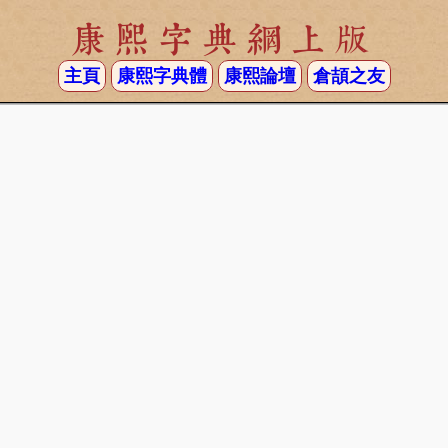
康熙字典網上版
主頁
康熙字典體
康熙論壇
倉頡之友