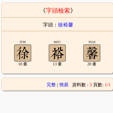
《
字頭檢索
》
字頭：
徐裕馨
5F90
88D5
99A8
10 畫
13 畫
20 畫
完整
|
簡易
資料數 :
3
頁數:
1/1