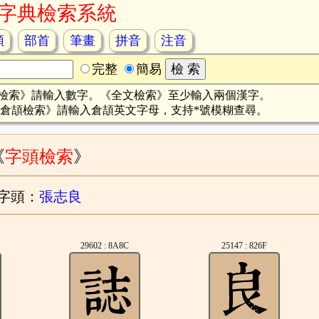
字典檢索系統
頡
部首
筆畫
拼音
注音
完整
簡易
檢索》請輸入數字。《全文檢索》至少輸入兩個漢字。
倉頡檢索》請輸入倉頡英文字母，支持*號模糊查尋。
《
字頭檢索
》
字頭：
張志良
29602 : 8A8C
25147 : 826F