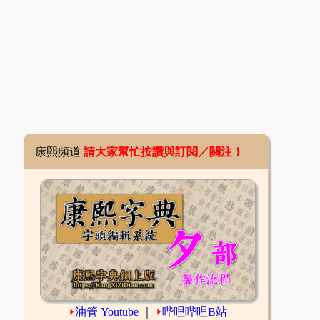
康熙頻道
請大家幫忙按讚與訂閱／關注！
⏵
油管 Youtube
｜
⏵
哔哩哔哩B站