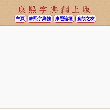
康熙字典網上版
主頁
康熙字典體
康熙論壇
倉頡之友