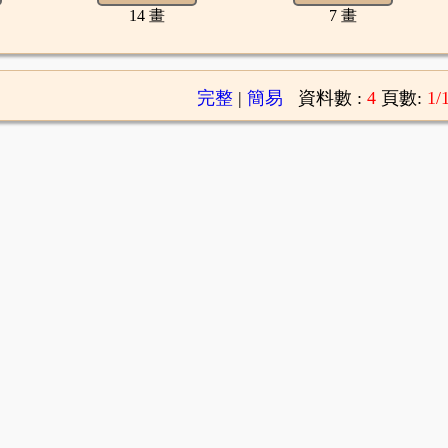
14 畫
7 畫
完整
|
簡易
資料數 :
4
頁數:
1/