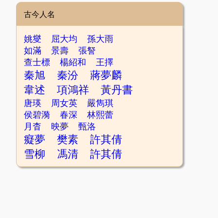
古今人名
姚燮
屈大均
孫大雨
如滿
景壽
張詧
查士標
楊紹和
王擇
秦旭
秦汾
蔣夢麟
韋述
項鴻祥
黃丹書
唐瑛
周女英
嚴雋琪
侯碧漪
春深
林熙蕾
月杳
映夢
甄洛
癡夢
樊素
許其倩
雪柳
馮清
許其倩