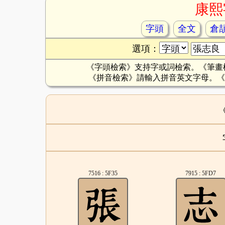
康熙
字頭
全文
倉
選項：
《字頭檢索》支持字或詞檢索。《筆畫
《拼音檢索》請輸入拼音英文字母。《
7516 : 5F35
7915 : 5FD7