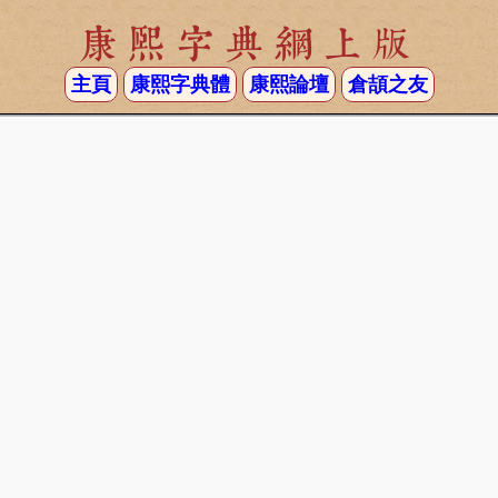
康熙字典網上版
主頁
康熙字典體
康熙論壇
倉頡之友