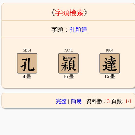
《
字頭檢索
》
字頭：
孔穎達
5B54
7A4E
9054
4 畫
16 畫
16 畫
完整
|
簡易
資料數 :
3
頁數:
1/1