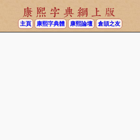
康熙字典網上版
主頁
康熙字典體
康熙論壇
倉頡之友