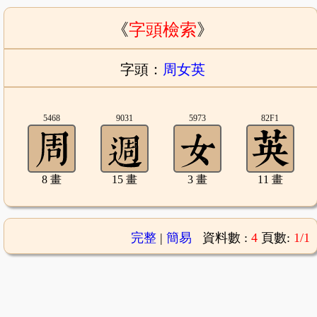
《
字頭檢索
》
字頭：
周女英
5468
9031
5973
82F1
8 畫
15 畫
3 畫
11 畫
完整
|
簡易
資料數 :
4
頁數:
1/1