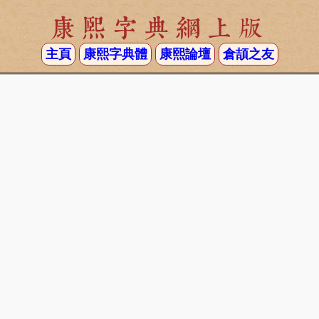
康熙字典網上版
主頁
康熙字典體
康熙論壇
倉頡之友