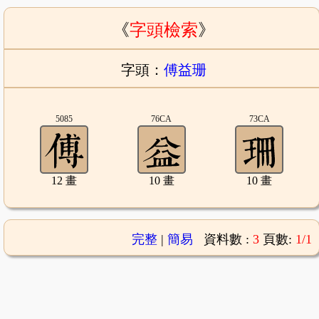
《
字頭檢索
》
字頭：
傅益珊
5085
76CA
73CA
12 畫
10 畫
10 畫
完整
|
簡易
資料數 :
3
頁數:
1/1