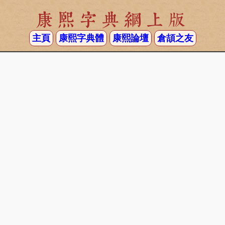
康熙字典網上版
主頁
康熙字典體
康熙論壇
倉頡之友