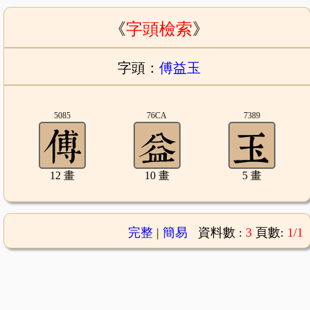
《
字頭檢索
》
字頭：
傅益玉
5085
76CA
7389
12 畫
10 畫
5 畫
完整
|
簡易
資料數 :
3
頁數:
1/1