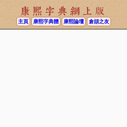
康熙字典網上版
主頁
康熙字典體
康熙論壇
倉頡之友