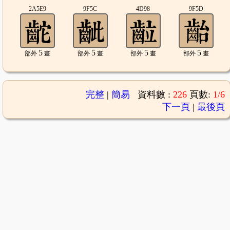
2A5E9
9F5C
4D98
9F5D
5
5
5
5
部外
畫
部外
畫
部外
畫
部外
畫
完整
|
簡易
資料數 :
226
頁數:
1/6
下一頁
|
最後頁