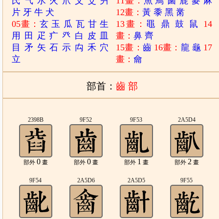
氏
气
水
火
爪
父
爻
爿
11畫：
魚
鳥
鹵
鹿
麥
麻
片
牙
牛
犬
12畫：
黃
黍
黑
黹
05畫：
玄
玉
瓜
瓦
甘
生
13畫：
黽
鼎
鼓
鼠
14
用
田
疋
疒
癶
白
皮
皿
畫：
鼻
齊
目
矛
矢
石
示
禸
禾
穴
15畫：
齒
16畫：
龍
龜
17
立
畫：
龠
部首：
齒 部
2398B
9F52
9F53
2A5D4
0
0
1
2
部外
畫
部外
畫
部外
畫
部外
畫
9F54
2A5D6
2A5D5
9F55