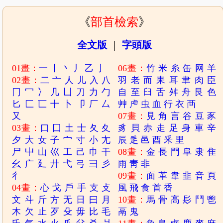
《
部首檢索
》
全文版
｜
字頭版
01畫：
一
丨
丶
丿
乙
亅
06畫：
竹
米
糸
缶
网
羊
02畫：
二
亠
人
儿
入
八
羽
老
而
耒
耳
聿
肉
臣
冂
冖
冫
几
凵
刀
力
勹
自
至
臼
舌
舛
舟
艮
色
匕
匚
匸
十
卜
卩
厂
厶
艸
虍
虫
血
行
衣
襾
又
07畫：
見
角
言
谷
豆
豕
03畫：
口
囗
土
士
夂
夊
豸
貝
赤
走
足
身
車
辛
夕
大
女
子
宀
寸
小
尢
辰
辵
邑
酉
釆
里
尸
屮
山
巛
工
己
巾
干
08畫：
金
長
門
阜
隶
隹
幺
广
廴
廾
弋
弓
彐
彡
雨
靑
非
彳
09畫：
面
革
韋
韭
音
頁
04畫：
心
戈
戶
手
支
攴
風
飛
食
首
香
文
斗
斤
方
无
日
曰
月
10畫：
馬
骨
高
髟
鬥
鬯
木
欠
止
歹
殳
毋
比
毛
鬲
鬼