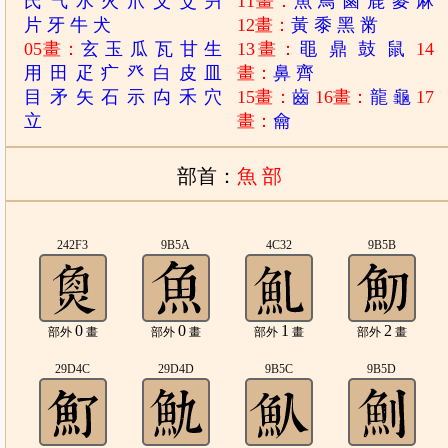
氏
气
水
火
爪
父
爻
爿
11畫：
魚
鳥
鹵
鹿
麥
麻
片
牙
牛
犬
12畫：
黃
黍
黑
黹
05畫：
玄
玉
瓜
瓦
甘
生
13畫：
黽
鼎
鼓
鼠
14
用
田
疋
疒
癶
白
皮
皿
畫：
鼻
齊
目
矛
矢
石
示
禸
禾
穴
15畫：
齒
16畫：
龍
龜
17
立
畫：
龠
部首：
魚 部
242F3
9B5A
4C32
9B5B
0
0
1
2
部外
畫
部外
畫
部外
畫
部外
畫
29D4C
29D4D
9B5C
9B5D