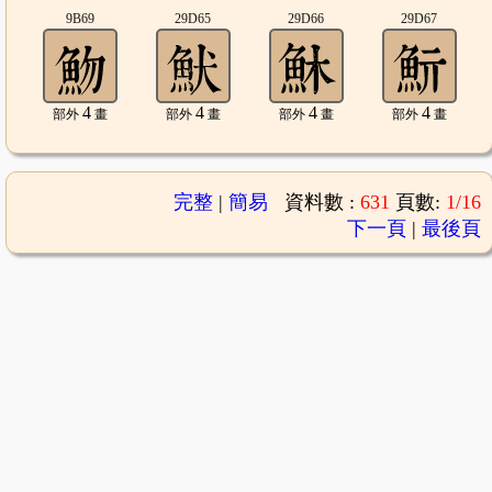
9B69
29D65
29D66
29D67
4
4
4
4
部外
畫
部外
畫
部外
畫
部外
畫
完整
|
簡易
資料數 :
631
頁數:
1/16
下一頁
|
最後頁