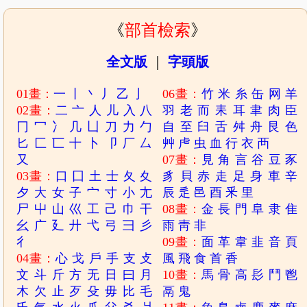
《
部首檢索
》
全文版
｜
字頭版
01畫：
一
丨
丶
丿
乙
亅
06畫：
竹
米
糸
缶
网
羊
02畫：
二
亠
人
儿
入
八
羽
老
而
耒
耳
聿
肉
臣
冂
冖
冫
几
凵
刀
力
勹
自
至
臼
舌
舛
舟
艮
色
匕
匚
匸
十
卜
卩
厂
厶
艸
虍
虫
血
行
衣
襾
又
07畫：
見
角
言
谷
豆
豕
03畫：
口
囗
土
士
夂
夊
豸
貝
赤
走
足
身
車
辛
夕
大
女
子
宀
寸
小
尢
辰
辵
邑
酉
釆
里
尸
屮
山
巛
工
己
巾
干
08畫：
金
長
門
阜
隶
隹
幺
广
廴
廾
弋
弓
彐
彡
雨
靑
非
彳
09畫：
面
革
韋
韭
音
頁
04畫：
心
戈
戶
手
支
攴
風
飛
食
首
香
文
斗
斤
方
无
日
曰
月
10畫：
馬
骨
高
髟
鬥
鬯
木
欠
止
歹
殳
毋
比
毛
鬲
鬼