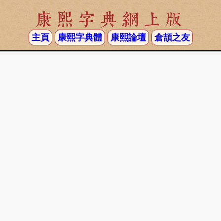
康熙字典網上版
主頁
康熙字典體
康熙論壇
倉頡之友