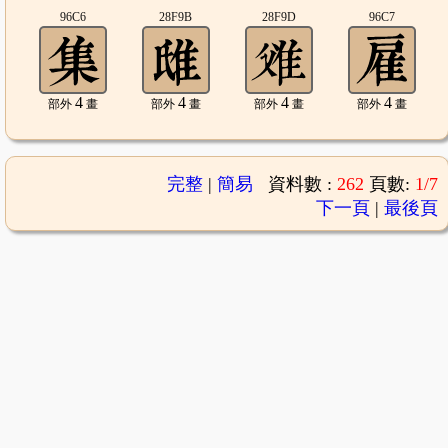
96C6
28F9B
28F9D
96C7
4
4
4
4
部外
畫
部外
畫
部外
畫
部外
畫
完整
|
簡易
資料數 :
262
頁數:
1/7
下一頁
|
最後頁