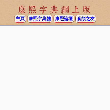
康熙字典網上版
主頁
康熙字典體
康熙論壇
倉頡之友