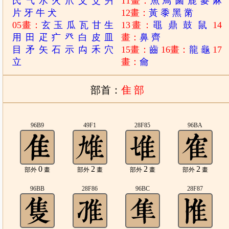
氏
气
水
火
爪
父
爻
爿
11畫：
魚
鳥
鹵
鹿
麥
麻
片
牙
牛
犬
12畫：
黃
黍
黑
黹
05畫：
玄
玉
瓜
瓦
甘
生
13畫：
黽
鼎
鼓
鼠
14
用
田
疋
疒
癶
白
皮
皿
畫：
鼻
齊
目
矛
矢
石
示
禸
禾
穴
15畫：
齒
16畫：
龍
龜
17
立
畫：
龠
部首：
隹 部
96B9
49F1
28F85
96BA
0
2
2
2
部外
畫
部外
畫
部外
畫
部外
畫
96BB
28F86
96BC
28F87