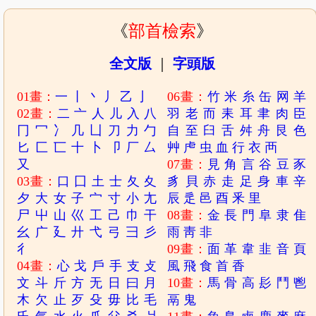
《
部首檢索
》
全文版
｜
字頭版
01畫：
一
丨
丶
丿
乙
亅
06畫：
竹
米
糸
缶
网
羊
02畫：
二
亠
人
儿
入
八
羽
老
而
耒
耳
聿
肉
臣
冂
冖
冫
几
凵
刀
力
勹
自
至
臼
舌
舛
舟
艮
色
匕
匚
匸
十
卜
卩
厂
厶
艸
虍
虫
血
行
衣
襾
又
07畫：
見
角
言
谷
豆
豕
03畫：
口
囗
土
士
夂
夊
豸
貝
赤
走
足
身
車
辛
夕
大
女
子
宀
寸
小
尢
辰
辵
邑
酉
釆
里
尸
屮
山
巛
工
己
巾
干
08畫：
金
長
門
阜
隶
隹
幺
广
廴
廾
弋
弓
彐
彡
雨
靑
非
彳
09畫：
面
革
韋
韭
音
頁
04畫：
心
戈
戶
手
支
攴
風
飛
食
首
香
文
斗
斤
方
无
日
曰
月
10畫：
馬
骨
高
髟
鬥
鬯
木
欠
止
歹
殳
毋
比
毛
鬲
鬼