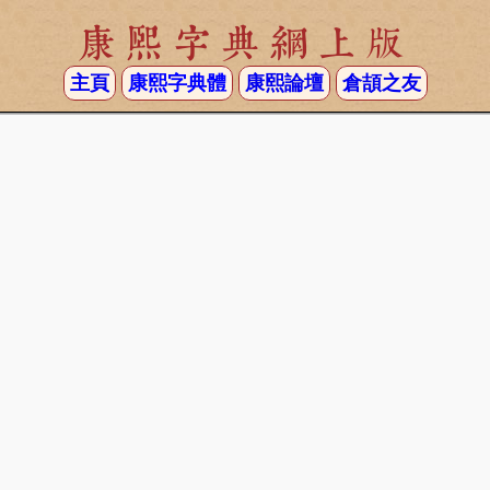
康熙字典網上版
主頁
康熙字典體
康熙論壇
倉頡之友