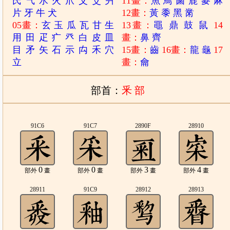
氏
气
水
火
爪
父
爻
爿
11畫：
魚
鳥
鹵
鹿
麥
麻
片
牙
牛
犬
12畫：
黃
黍
黑
黹
05畫：
玄
玉
瓜
瓦
甘
生
13畫：
黽
鼎
鼓
鼠
14
用
田
疋
疒
癶
白
皮
皿
畫：
鼻
齊
目
矛
矢
石
示
禸
禾
穴
15畫：
齒
16畫：
龍
龜
17
立
畫：
龠
部首：
釆 部
91C6
91C7
2890F
28910
0
0
3
4
部外
畫
部外
畫
部外
畫
部外
畫
28911
91C9
28912
28913