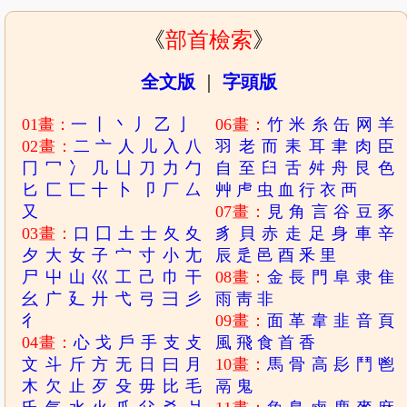
《
部首檢索
》
全文版
｜
字頭版
01畫：
一
丨
丶
丿
乙
亅
06畫：
竹
米
糸
缶
网
羊
02畫：
二
亠
人
儿
入
八
羽
老
而
耒
耳
聿
肉
臣
冂
冖
冫
几
凵
刀
力
勹
自
至
臼
舌
舛
舟
艮
色
匕
匚
匸
十
卜
卩
厂
厶
艸
虍
虫
血
行
衣
襾
又
07畫：
見
角
言
谷
豆
豕
03畫：
口
囗
土
士
夂
夊
豸
貝
赤
走
足
身
車
辛
夕
大
女
子
宀
寸
小
尢
辰
辵
邑
酉
釆
里
尸
屮
山
巛
工
己
巾
干
08畫：
金
長
門
阜
隶
隹
幺
广
廴
廾
弋
弓
彐
彡
雨
靑
非
彳
09畫：
面
革
韋
韭
音
頁
04畫：
心
戈
戶
手
支
攴
風
飛
食
首
香
文
斗
斤
方
无
日
曰
月
10畫：
馬
骨
高
髟
鬥
鬯
木
欠
止
歹
殳
毋
比
毛
鬲
鬼