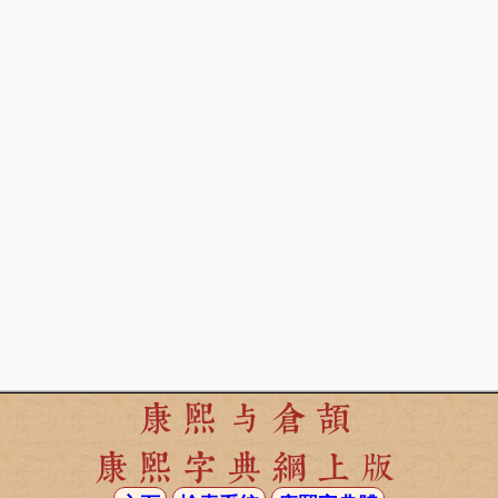
康熙与倉頡
康熙字典網上版