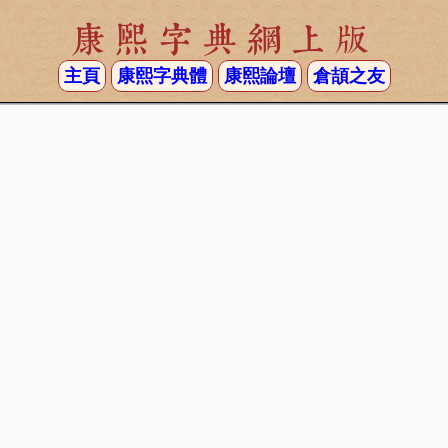
康熙字典網上版
主頁
康熙字典體
康熙論壇
倉頡之友