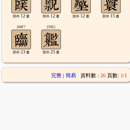
12
12
12
15
部外
畫
部外
畫
部外
畫
部外
畫
268F7
250E2
23
25
部外
畫
部外
畫
完整
|
簡易
資料數 :
26
頁數:
1/1