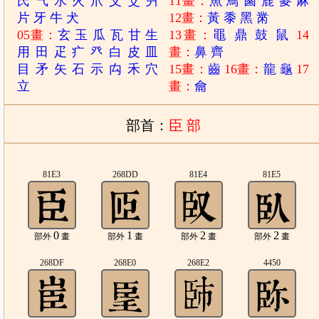
氏
气
水
火
爪
父
爻
爿
11畫：
魚
鳥
鹵
鹿
麥
麻
片
牙
牛
犬
12畫：
黃
黍
黑
黹
05畫：
玄
玉
瓜
瓦
甘
生
13畫：
黽
鼎
鼓
鼠
14
用
田
疋
疒
癶
白
皮
皿
畫：
鼻
齊
目
矛
矢
石
示
禸
禾
穴
15畫：
齒
16畫：
龍
龜
17
立
畫：
龠
部首：
臣 部
81E3
268DD
81E4
81E5
0
1
2
2
部外
畫
部外
畫
部外
畫
部外
畫
268DF
268E0
268E2
4450