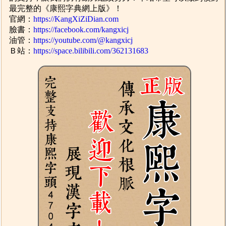
最完整的《康熙字典網上版》！
官網：
https://KangXiZiDian.com
臉書：
https://facebook.com/kangxicj
油管：
https://youtube.com/@kangxicj
Ｂ站：
https://space.bilibili.com/362131683