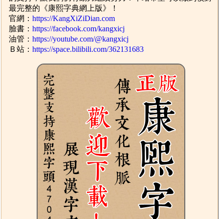
最完整的《康熙字典網上版》！
官網：
https://KangXiZiDian.com
臉書：
https://facebook.com/kangxicj
油管：
https://youtube.com/@kangxicj
Ｂ站：
https://space.bilibili.com/362131683