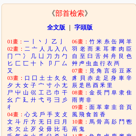
《
部首檢索
》
全文版
｜
字頭版
01畫：
一
丨
丶
丿
乙
亅
06畫：
竹
米
糸
缶
网
羊
02畫：
二
亠
人
儿
入
八
羽
老
而
耒
耳
聿
肉
臣
冂
冖
冫
几
凵
刀
力
勹
自
至
臼
舌
舛
舟
艮
色
匕
匚
匸
十
卜
卩
厂
厶
艸
虍
虫
血
行
衣
襾
又
07畫：
見
角
言
谷
豆
豕
03畫：
口
囗
土
士
夂
夊
豸
貝
赤
走
足
身
車
辛
夕
大
女
子
宀
寸
小
尢
辰
辵
邑
酉
釆
里
尸
屮
山
巛
工
己
巾
干
08畫：
金
長
門
阜
隶
隹
幺
广
廴
廾
弋
弓
彐
彡
雨
靑
非
彳
09畫：
面
革
韋
韭
音
頁
04畫：
心
戈
戶
手
支
攴
風
飛
食
首
香
文
斗
斤
方
无
日
曰
月
10畫：
馬
骨
高
髟
鬥
鬯
木
欠
止
歹
殳
毋
比
毛
鬲
鬼