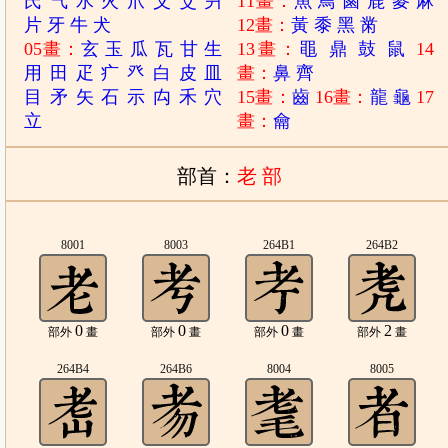
氏
气
水
火
爪
父
爻
爿
11畫：
魚
鳥
鹵
鹿
麥
麻
片
牙
牛
犬
12畫：
黃
黍
黑
黹
05畫：
玄
玉
瓜
瓦
甘
生
13畫：
黽
鼎
鼓
鼠
14
用
田
疋
疒
癶
白
皮
皿
畫：
鼻
齊
目
矛
矢
石
示
禸
禾
穴
15畫：
齒
16畫：
龍
龜
17
立
畫：
龠
部首：
老 部
8001
8003
264B1
264B2
0
0
0
2
部外
畫
部外
畫
部外
畫
部外
畫
264B4
264B6
8004
8005