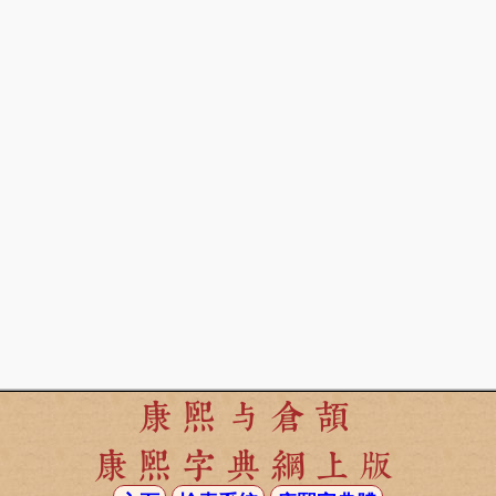
康熙与倉頡
康熙字典網上版