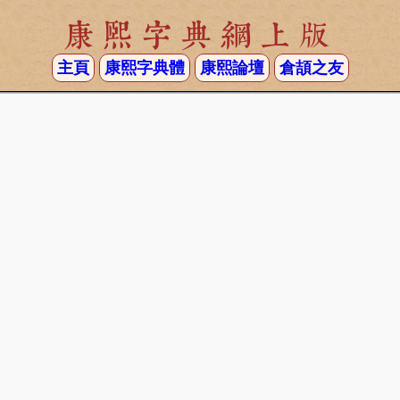
康熙字典網上版
主頁
康熙字典體
康熙論壇
倉頡之友