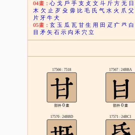
04畫：
心
戈
戶
手
支
攴
文
斗
斤
方
无
日
木
欠
止
歹
殳
毋
比
毛
氏
气
水
火
爪
父
片
牙
牛
犬
05畫：
玄
玉
瓜
瓦
甘
生
用
田
疋
疒
癶
白
目
矛
矢
石
示
禸
禾
穴
立
17566 : 7518
17567 : 24BBA
0
0
部外
畫
部外
畫
17570 : 24BBD
17571 : 24BC1