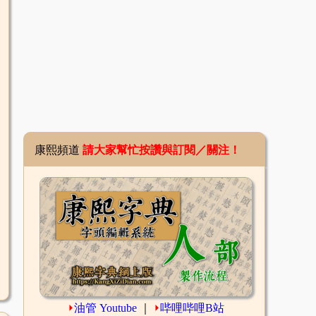
康熙頻道
請大家幫忙按讚與訂閱／關注！
⏵
油管 Youtube
｜
⏵
哔哩哔哩B站