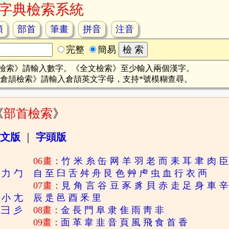
字典檢索系統
頡
部首
筆畫
拼音
注音
完整
簡易
檢索》請輸入數字。《全文檢索》至少輸入兩個漢字。
倉頡檢索》請輸入倉頡英文字母，支持*號模糊查尋。
《
部首檢索
》
文版
｜
字頭版
06畫：
竹
米
糸
缶
网
羊
羽
老
而
耒
耳
聿
肉
臣
力
勹
自
至
臼
舌
舛
舟
艮
色
艸
虍
虫
血
行
衣
襾
07畫：
見
角
言
谷
豆
豕
豸
貝
赤
走
足
身
車
辛
小
尢
辰
辵
邑
酉
釆
里
彐
彡
08畫：
金
長
門
阜
隶
隹
雨
靑
非
09畫：
面
革
韋
韭
音
頁
風
飛
食
首
香