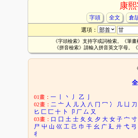
康熙
字頭
全文
倉
選項：
《字頭檢索》支持字或詞檢索。《筆畫
《拼音檢索》請輸入拼音英文字母。《
全
01畫：
一
丨
丶
丿
乙
亅
02畫：
二
亠
人
儿
入
八
冂
冖
冫
几
凵
刀
匕
匚
匸
十
卜
卩
厂
厶
又
03畫：
口
囗
土
士
夂
夊
夕
大
女
子
宀
寸
尸
屮
山
巛
工
己
巾
干
幺
广
廴
廾
弋
弓
彳