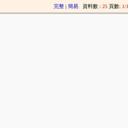
完整
|
簡易
資料數 :
25
頁數:
1/