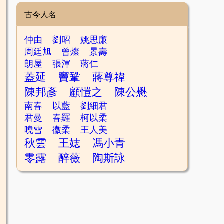
古今人名
仲由
劉昭
姚思廉
周廷旭
曾燦
景壽
朗屋
張渾
蔣仁
蓋延
竇鞏
蔣尊禕
陳邦彥
顧愷之
陳公懋
南春
以藍
劉細君
君曼
春羅
柯以柔
曉雪
徽柔
王人美
秋雲
王娡
馮小青
零露
醉薇
陶斯詠