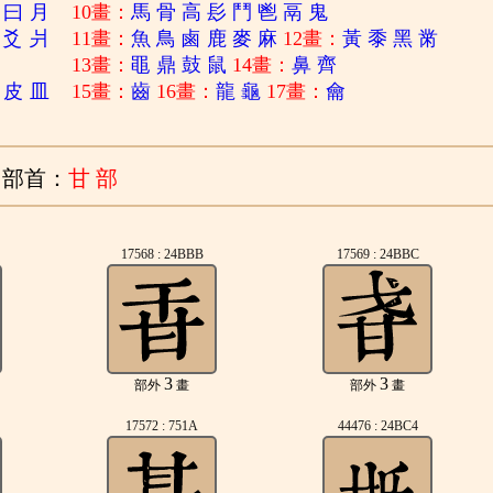
曰
月
10畫：
馬
骨
高
髟
鬥
鬯
鬲
鬼
爻
爿
11畫：
魚
鳥
鹵
鹿
麥
麻
12畫：
黃
黍
黑
黹
13畫：
黽
鼎
鼓
鼠
14畫：
鼻
齊
皮
皿
15畫：
齒
16畫：
龍
龜
17畫：
龠
部首：
甘 部
17568 : 24BBB
17569 : 24BBC
3
3
部外
畫
部外
畫
17572 : 751A
44476 : 24BC4