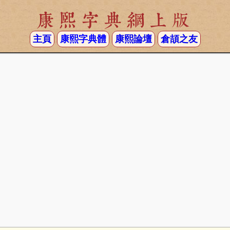
康熙字典網上版
主頁
康熙字典體
康熙論壇
倉頡之友