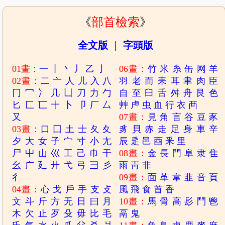
《
部首檢索
》
全文版
｜
字頭版
01畫：
一
丨
丶
丿
乙
亅
06畫：
竹
米
糸
缶
网
羊
02畫：
二
亠
人
儿
入
八
羽
老
而
耒
耳
聿
肉
臣
冂
冖
冫
几
凵
刀
力
勹
自
至
臼
舌
舛
舟
艮
色
匕
匚
匸
十
卜
卩
厂
厶
艸
虍
虫
血
行
衣
襾
又
07畫：
見
角
言
谷
豆
豕
03畫：
口
囗
土
士
夂
夊
豸
貝
赤
走
足
身
車
辛
夕
大
女
子
宀
寸
小
尢
辰
辵
邑
酉
釆
里
尸
屮
山
巛
工
己
巾
干
08畫：
金
長
門
阜
隶
隹
幺
广
廴
廾
弋
弓
彐
彡
雨
靑
非
彳
09畫：
面
革
韋
韭
音
頁
04畫：
心
戈
戶
手
支
攴
風
飛
食
首
香
文
斗
斤
方
无
日
曰
月
10畫：
馬
骨
高
髟
鬥
鬯
木
欠
止
歹
殳
毋
比
毛
鬲
鬼