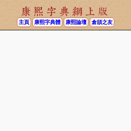
康熙字典網上版
主頁
康熙字典體
康熙論壇
倉頡之友