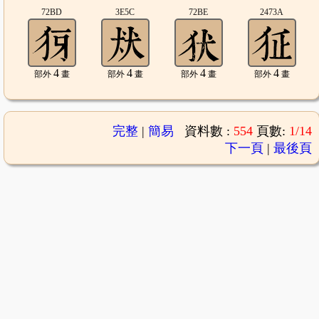
72BD
3E5C
72BE
2473A
4
4
4
4
部外
畫
部外
畫
部外
畫
部外
畫
完整
|
簡易
資料數 :
554
頁數:
1/14
下一頁
|
最後頁