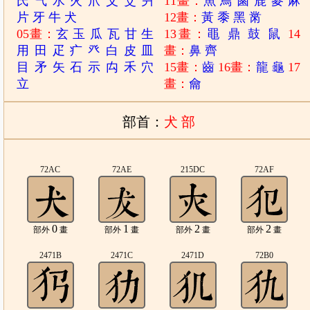
氏
气
水
火
爪
父
爻
爿
11畫：
魚
鳥
鹵
鹿
麥
麻
片
牙
牛
犬
12畫：
黃
黍
黑
黹
05畫：
玄
玉
瓜
瓦
甘
生
13畫：
黽
鼎
鼓
鼠
14
用
田
疋
疒
癶
白
皮
皿
畫：
鼻
齊
目
矛
矢
石
示
禸
禾
穴
15畫：
齒
16畫：
龍
龜
17
立
畫：
龠
部首：
犬 部
72AC
72AE
215DC
72AF
0
1
2
2
部外
畫
部外
畫
部外
畫
部外
畫
2471B
2471C
2471D
72B0