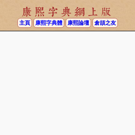
康熙字典網上版
主頁
康熙字典體
康熙論壇
倉頡之友