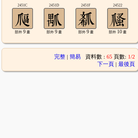
2451C
2451D
2451F
24522
9
9
9
10
部外
畫
部外
畫
部外
畫
部外
畫
完整
|
簡易
資料數 :
65
頁數:
1/2
下一頁
|
最後頁