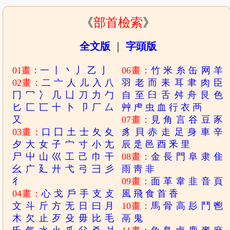
《
部首檢索
》
全文版
｜
字頭版
01畫：
一
丨
丶
丿
乙
亅
06畫：
竹
米
糸
缶
网
羊
02畫：
二
亠
人
儿
入
八
羽
老
而
耒
耳
聿
肉
臣
冂
冖
冫
几
凵
刀
力
勹
自
至
臼
舌
舛
舟
艮
色
匕
匚
匸
十
卜
卩
厂
厶
艸
虍
虫
血
行
衣
襾
又
07畫：
見
角
言
谷
豆
豕
03畫：
口
囗
土
士
夂
夊
豸
貝
赤
走
足
身
車
辛
夕
大
女
子
宀
寸
小
尢
辰
辵
邑
酉
釆
里
尸
屮
山
巛
工
己
巾
干
08畫：
金
長
門
阜
隶
隹
幺
广
廴
廾
弋
弓
彐
彡
雨
靑
非
彳
09畫：
面
革
韋
韭
音
頁
04畫：
心
戈
戶
手
支
攴
風
飛
食
首
香
文
斗
斤
方
无
日
曰
月
10畫：
馬
骨
高
髟
鬥
鬯
木
欠
止
歹
殳
毋
比
毛
鬲
鬼