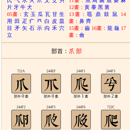
氏
气
水
火
爪
父
爻
爿
11畫：
魚
鳥
鹵
鹿
麥
麻
片
牙
牛
犬
12畫：
黃
黍
黑
黹
05畫：
玄
玉
瓜
瓦
甘
生
13畫：
黽
鼎
鼓
鼠
14
用
田
疋
疒
癶
白
皮
皿
畫：
鼻
齊
目
矛
矢
石
示
禸
禾
穴
15畫：
齒
16畫：
龍
龜
17
立
畫：
龠
部首：
爪 部
722A
244EF
244F1
244F3
0
0
1
2
部外
畫
部外
畫
部外
畫
部外
畫
244F2
244F5
244F6
722C