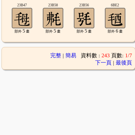
23B47
23B58
23B56
6BE2
5
5
5
6
部外
畫
部外
畫
部外
畫
部外
畫
完整
|
簡易
資料數 :
243
頁數:
1/7
下一頁
|
最後頁