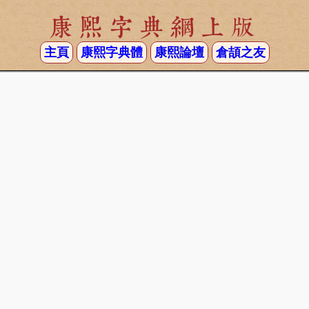
康熙字典網上版
主頁
康熙字典體
康熙論壇
倉頡之友