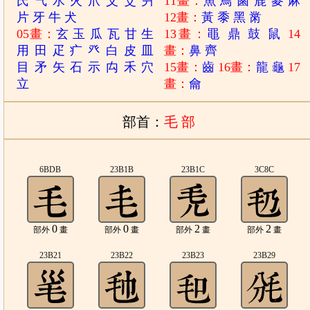
氏
气
水
火
爪
父
爻
爿
11畫：
魚
鳥
鹵
鹿
麥
麻
片
牙
牛
犬
12畫：
黃
黍
黑
黹
05畫：
玄
玉
瓜
瓦
甘
生
13畫：
黽
鼎
鼓
鼠
14
用
田
疋
疒
癶
白
皮
皿
畫：
鼻
齊
目
矛
矢
石
示
禸
禾
穴
15畫：
齒
16畫：
龍
龜
17
立
畫：
龠
部首：
毛 部
6BDB
23B1B
23B1C
3C8C
0
0
2
2
部外
畫
部外
畫
部外
畫
部外
畫
23B21
23B22
23B23
23B29