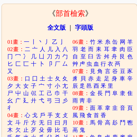
《
部首檢索
》
全文版
｜
字頭版
01畫：
一
丨
丶
丿
乙
亅
06畫：
竹
米
糸
缶
网
羊
02畫：
二
亠
人
儿
入
八
羽
老
而
耒
耳
聿
肉
臣
冂
冖
冫
几
凵
刀
力
勹
自
至
臼
舌
舛
舟
艮
色
匕
匚
匸
十
卜
卩
厂
厶
艸
虍
虫
血
行
衣
襾
又
07畫：
見
角
言
谷
豆
豕
03畫：
口
囗
土
士
夂
夊
豸
貝
赤
走
足
身
車
辛
夕
大
女
子
宀
寸
小
尢
辰
辵
邑
酉
釆
里
尸
屮
山
巛
工
己
巾
干
08畫：
金
長
門
阜
隶
隹
幺
广
廴
廾
弋
弓
彐
彡
雨
靑
非
彳
09畫：
面
革
韋
韭
音
頁
04畫：
心
戈
戶
手
支
攴
風
飛
食
首
香
文
斗
斤
方
无
日
曰
月
10畫：
馬
骨
高
髟
鬥
鬯
木
欠
止
歹
殳
毋
比
毛
鬲
鬼