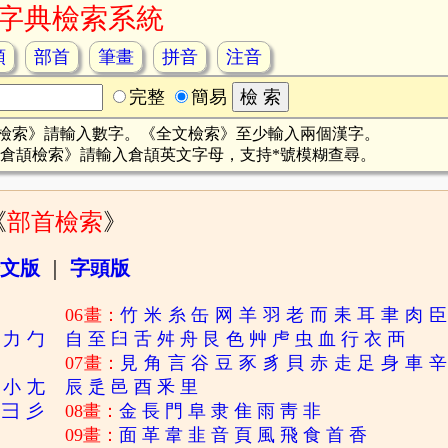
字典檢索系統
頡
部首
筆畫
拼音
注音
完整
簡易
檢索》請輸入數字。《全文檢索》至少輸入兩個漢字。
倉頡檢索》請輸入倉頡英文字母，支持*號模糊查尋。
《
部首檢索
》
文版
｜
字頭版
06畫：
竹
米
糸
缶
网
羊
羽
老
而
耒
耳
聿
肉
臣
力
勹
自
至
臼
舌
舛
舟
艮
色
艸
虍
虫
血
行
衣
襾
07畫：
見
角
言
谷
豆
豕
豸
貝
赤
走
足
身
車
辛
小
尢
辰
辵
邑
酉
釆
里
彐
彡
08畫：
金
長
門
阜
隶
隹
雨
靑
非
09畫：
面
革
韋
韭
音
頁
風
飛
食
首
香