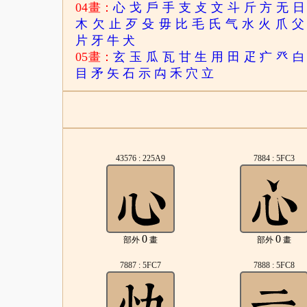
04畫：
心
戈
戶
手
支
攴
文
斗
斤
方
无
日
木
欠
止
歹
殳
毋
比
毛
氏
气
水
火
爪
父
片
牙
牛
犬
05畫：
玄
玉
瓜
瓦
甘
生
用
田
疋
疒
癶
白
目
矛
矢
石
示
禸
禾
穴
立
43576 : 225A9
7884 : 5FC3
0
0
部外
畫
部外
畫
7887 : 5FC7
7888 : 5FC8