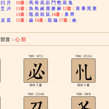
曰
月
10畫：
馬
骨
高
髟
鬥
鬯
鬲
鬼
爻
爿
11畫：
魚
鳥
鹵
鹿
麥
麻
12畫：
黃
黍
黑
黹
13畫：
黽
鼎
鼓
鼠
14畫：
鼻
齊
皮
皿
15畫：
齒
16畫：
龍
龜
17畫：
龠
部首：
心 部
7885 : 5FC5
7886 : 225AA
1
1
部外
畫
部外
畫
7889 : 225AB
7890 : 38FB