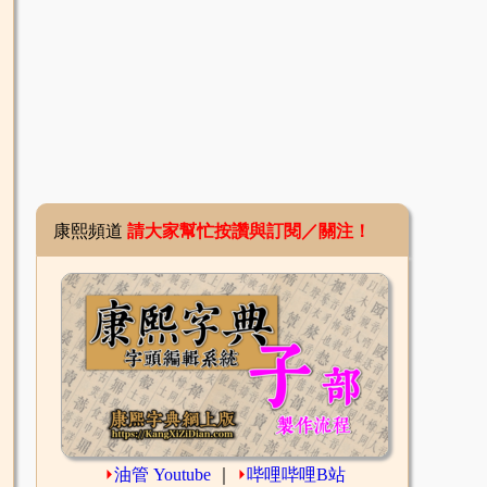
康熙頻道
請大家幫忙按讚與訂閱／關注！
⏵
油管 Youtube
｜
⏵
哔哩哔哩B站