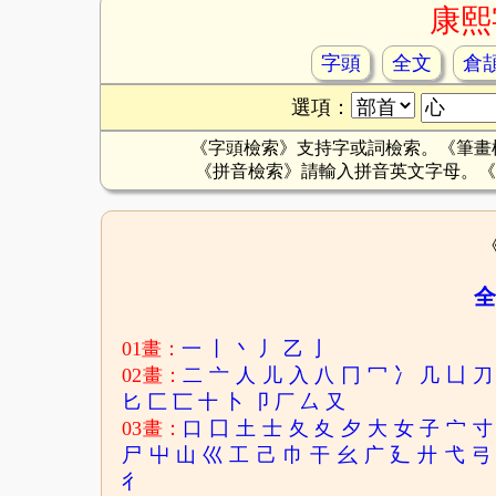
康熙
字頭
全文
倉
選項：
《字頭檢索》支持字或詞檢索。《筆畫
《拼音檢索》請輸入拼音英文字母。《
全
01畫：
一
丨
丶
丿
乙
亅
02畫：
二
亠
人
儿
入
八
冂
冖
冫
几
凵
刀
匕
匚
匸
十
卜
卩
厂
厶
又
03畫：
口
囗
土
士
夂
夊
夕
大
女
子
宀
寸
尸
屮
山
巛
工
己
巾
干
幺
广
廴
廾
弋
弓
彳