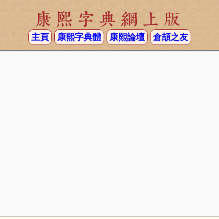
康熙字典網上版
主頁
康熙字典體
康熙論壇
倉頡之友