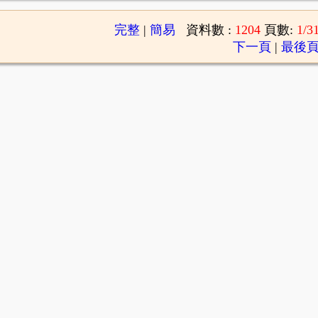
完整
|
簡易
資料數 :
1204
頁數:
1/3
下一頁
|
最後