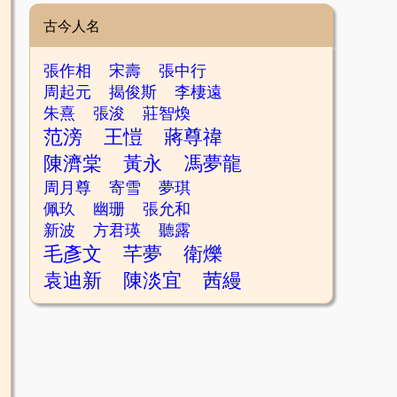
古今人名
張作相
宋壽
張中行
周起元
揭俊斯
李棲遠
朱熹
張浚
莊智煥
范滂
王愷
蔣尊禕
陳濟棠
黃永
馮夢龍
周月尊
寄雪
夢琪
佩玖
幽珊
張允和
新波
方君瑛
聽露
毛彥文
芊夢
衛爍
袁迪新
陳淡宜
茜縵