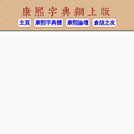
康熙字典網上版
主頁
康熙字典體
康熙論壇
倉頡之友