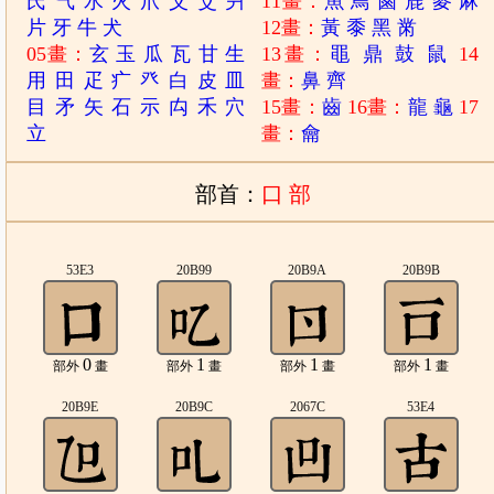
氏
气
水
火
爪
父
爻
爿
11畫：
魚
鳥
鹵
鹿
麥
麻
片
牙
牛
犬
12畫：
黃
黍
黑
黹
05畫：
玄
玉
瓜
瓦
甘
生
13畫：
黽
鼎
鼓
鼠
14
用
田
疋
疒
癶
白
皮
皿
畫：
鼻
齊
目
矛
矢
石
示
禸
禾
穴
15畫：
齒
16畫：
龍
龜
17
立
畫：
龠
部首：
口 部
53E3
20B99
20B9A
20B9B
0
1
1
1
部外
畫
部外
畫
部外
畫
部外
畫
20B9E
20B9C
2067C
53E4