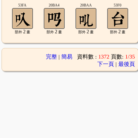
53FA
20BA4
20BAA
53F0
2
2
2
2
部外
畫
部外
畫
部外
畫
部外
畫
完整
|
簡易
資料數 :
1372
頁數:
1/35
下一頁
|
最後頁