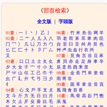
《
部首檢索
》
全文版
｜
字頭版
01畫：
一
丨
丶
丿
乙
亅
06畫：
竹
米
糸
缶
网
羊
02畫：
二
亠
人
儿
入
八
羽
老
而
耒
耳
聿
肉
臣
冂
冖
冫
几
凵
刀
力
勹
自
至
臼
舌
舛
舟
艮
色
匕
匚
匸
十
卜
卩
厂
厶
艸
虍
虫
血
行
衣
襾
又
07畫：
見
角
言
谷
豆
豕
03畫：
口
囗
土
士
夂
夊
豸
貝
赤
走
足
身
車
辛
夕
大
女
子
宀
寸
小
尢
辰
辵
邑
酉
釆
里
尸
屮
山
巛
工
己
巾
干
08畫：
金
長
門
阜
隶
隹
幺
广
廴
廾
弋
弓
彐
彡
雨
靑
非
彳
09畫：
面
革
韋
韭
音
頁
04畫：
心
戈
戶
手
支
攴
風
飛
食
首
香
文
斗
斤
方
无
日
曰
月
10畫：
馬
骨
高
髟
鬥
鬯
木
欠
止
歹
殳
毋
比
毛
鬲
鬼