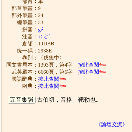
部首：革
部首筆畫：9
部外筆畫：24
總筆畫：33
拼音：
gé
注音：
ㄍㄜˊ
倉頡：TJDBB
统一碼：2938E
卷別：〈戌集中〉
同文書局本：1393頁，第4字
按此查閱
武英殿本：6660頁，第6字
按此查閱
國語辭典：
按此查閱
网典：
按此查閱
五音集韻
古伯切，音格。靶勒也。
《論壇交流》