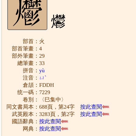
爩
部首：火
部首筆畫：4
部外筆畫：29
總筆畫：33
拼音：
yù
注音：
ㄩˋ
倉頡：FDDH
统一碼：7229
卷別：〈巳集中〉
同文書局本：688頁，第24字
按此查閱
武英殿本：3283頁，第2字
按此查閱
國語辭典：
按此查閱
网典：
按此查閱