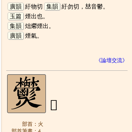
廣韻
紆物切
集韻
紆勿切，𠀤音鬱。
玉篇
煙出也。
集韻
炪爩煙出。
廣韻
煙氣。
《論壇交流》
𤓮
部首：火
部首筆畫：4