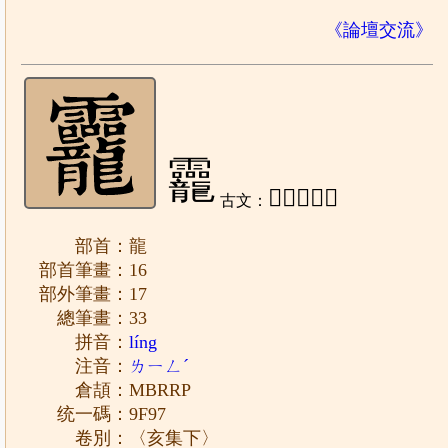
《論壇交流》
龗
𩆇、𪚙、𩆈
古文：
部首：龍
部首筆畫：16
部外筆畫：17
總筆畫：33
拼音：
líng
注音：
ㄌㄧㄥˊ
倉頡：MBRRP
统一碼：9F97
卷別：〈亥集下〉