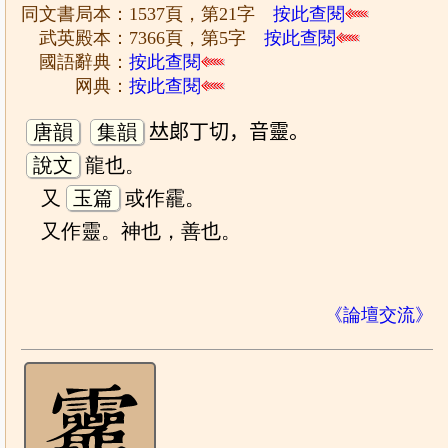
同文書局本：1537頁，第21字
按此查閱
武英殿本：7366頁，第5字
按此查閱
國語辭典：
按此查閱
网典：
按此查閱
唐韻
集韻
𠀤郞丁切，音靈。
說文
龍也。
又
玉篇
或作靇。
又作靈。神也，善也。
《論壇交流》