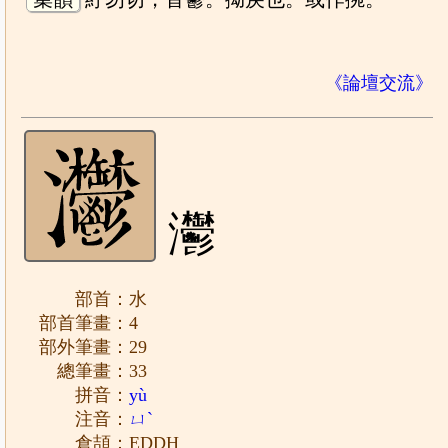
《論壇交流》
灪
部首：水
部首筆畫：4
部外筆畫：29
總筆畫：33
拼音：
yù
注音：
ㄩˋ
倉頡：EDDH