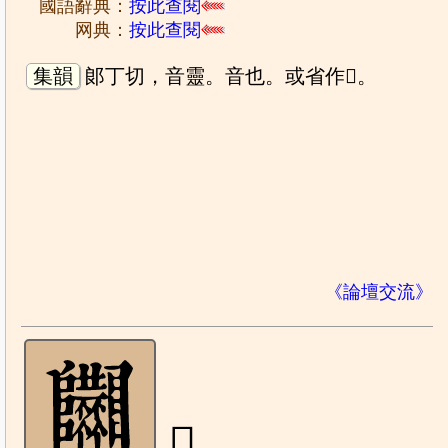
國語辭典：
按此查閱
网典：
按此查閱
集韻
郞丁切，音靈。音也。或省作𩇄。
《論壇交流》
𨽴