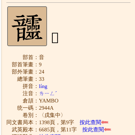
𩑊
部首：音
部首筆畫：9
部外筆畫：24
總筆畫：33
拼音：
líng
注音：
ㄌㄧㄥˊ
倉頡：YAMBO
统一碼：2944A
卷別：〈戌集中〉
同文書局本：1398頁，第9字
按此查閱
武英殿本：6685頁，第11字
按此查閱