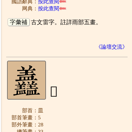
國語辭典：
按此查閱
网典：
按此查閱
字彙補
古文雷字。註詳雨部五畫。
《論壇交流》
𥃣
部首：皿
部首筆畫：5
部外筆畫：28
總筆畫：33