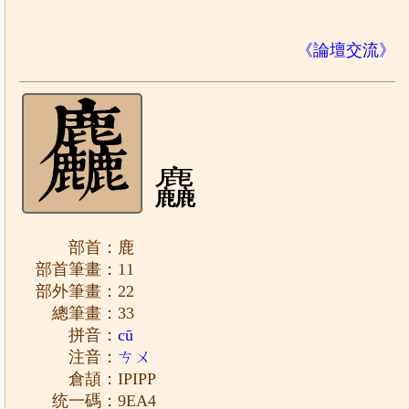
《論壇交流》
麤
部首：鹿
部首筆畫：11
部外筆畫：22
總筆畫：33
拼音：
cū
注音：
ㄘㄨ
倉頡：IPIPP
统一碼：9EA4