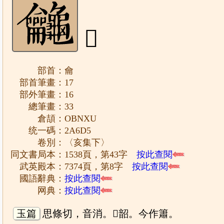
𪛕
部首：龠
部首筆畫：17
部外筆畫：16
總筆畫：33
倉頡：OBNXU
统一碼：2A6D5
卷別：〈亥集下〉
同文書局本：1538頁，第43字
按此查閱
武英殿本：7374頁，第8字
按此查閱
國語辭典：
按此查閱
网典：
按此查閱
玉篇
思條切，音消。𪛕韶。今作簫。