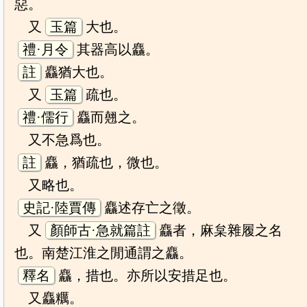
惡。
又
玉篇
大也。
禮·月令
其器高以麤。
註
麤猶大也。
又
玉篇
疏也。
禮·儒行
麤而翹之。
又不急爲也。
註
麤，猶疏也，微也。
又略也。
史記·陸賈傳
麤述存亡之徵。
又
顏師古·急就篇註
麤者，麻枲雜履之名
也。南楚江淮之閒通謂之麤。
釋名
麤，措也。亦所以安措足也。
又麤糲。