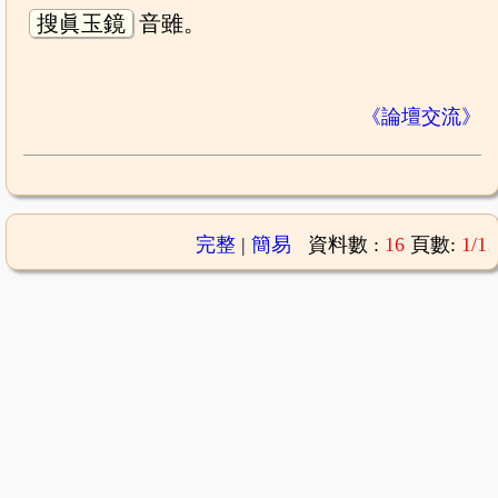
搜眞玉鏡
音雖。
《論壇交流》
完整
|
簡易
資料數 :
16
頁數:
1/1