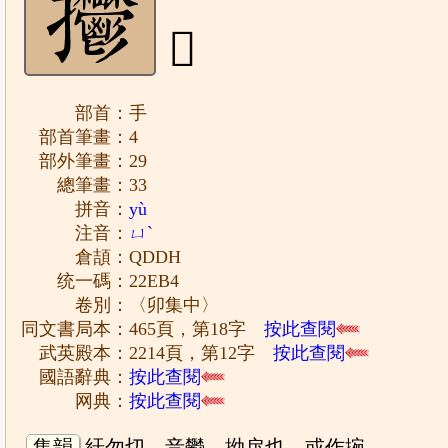
𢺴
部首：手
部首筆畫：4
部外筆畫：29
總筆畫：33
拼音：
yù
注音：
ㄩˋ
倉頡：QDDH
统一碼：22EB4
卷別：〈卯集中〉
同文書局本：465頁，第18字
按此查閱
武英殿本：2214頁，第12字
按此查閱
國語辭典：
按此查閱
网典：
按此查閱
集韻
紆勿切，音鬱。拗戾也。或作捥。