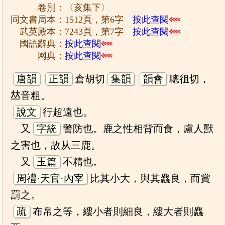
卷別：〈亥集下〉
同文書局本：1512頁，第6字
按此查閱
武英殿本：7243頁，第7字
按此查閱
國語辭典：
按此查閱
网典：
按此查閱
唐韻
正韻
倉胡切
集韻
韻會
聰徂切，
𠀤音粗。
說文
行超遠也。
又
字統
警防也。鹿之性相背而食，慮人獸
之害也，故从三鹿。
又
玉篇
不精也。
周禮·天官·內宰
比其小大，與其麤良，而賞
罰之。
疏
布帛之等，縷小者則細良，縷大者則麤