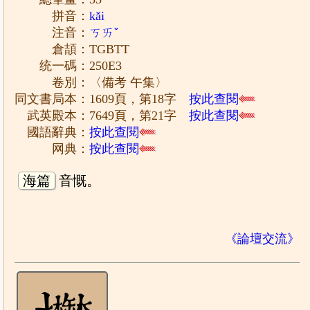
拼音：
kǎi
注音：
ㄎㄞˇ
倉頡：TGBTT
统一碼：250E3
卷別：〈備考 午集〉
同文書局本：1609頁，第18字
按此查閱
武英殿本：7649頁，第21字
按此查閱
國語辭典：
按此查閱
网典：
按此查閱
海篇
音慨。
《論壇交流》