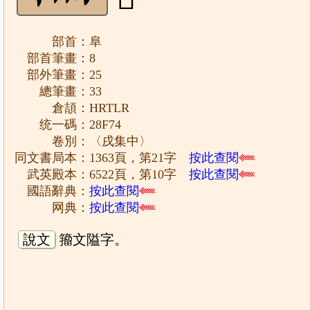
部首：阜
部首筆畫：8
部外筆畫：25
總筆畫：33
倉頡：HRTLR
统一碼：28F74
卷別：〈戌集中〉
同文書局本：1363頁，第21字
按此查閱
武英殿本：6522頁，第10字
按此查閱
國語辭典：
按此查閱
网典：
按此查閱
說文
籀文隘字。