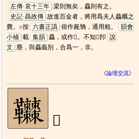
左傳·哀十三年
梁則無矣，麤則有之。
史記·聶政傳
故進百金者，將用爲夫人麤糲之
費。○按
六書正譌
俗作麄觕，通用粗。
韻會
小補
載
集韻
麤，或作𡔙。不知𡔙卽
說
文
塵，與麤義別，合爲一，非。
《論壇交流》
𩎎