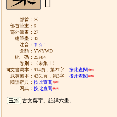
𥾄
部首：米
部首筆畫：6
部外筆畫：27
總筆畫：33
注音：
ㄗㄠˋ
倉頡：YWYWD
统一碼：25F84
卷別：〈未集上〉
同文書局本：914頁，第27字
按此查閱
武英殿本：4361頁，第3字
按此查閱
國語辭典：
按此查閱
网典：
按此查閱
玉篇
古文粟字。註詳六畫。