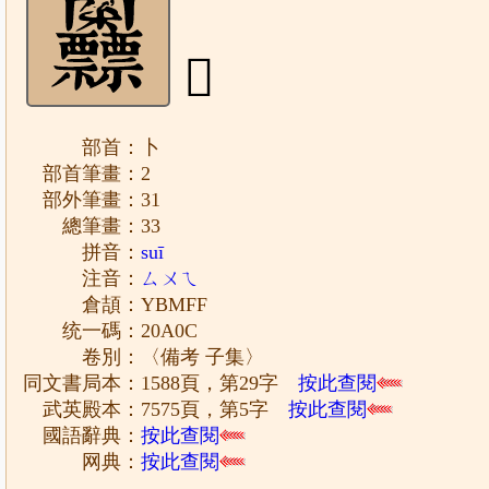
𠨌
部首：卜
部首筆畫：2
部外筆畫：31
總筆畫：33
拼音：
suī
注音：
ㄙㄨㄟ
倉頡：YBMFF
统一碼：20A0C
卷別：〈備考 子集〉
同文書局本：1588頁，第29字
按此查閱
武英殿本：7575頁，第5字
按此查閱
國語辭典：
按此查閱
网典：
按此查閱