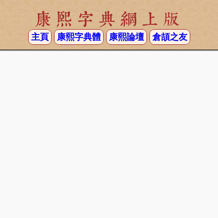
康熙字典網上版
主頁
康熙字典體
康熙論壇
倉頡之友