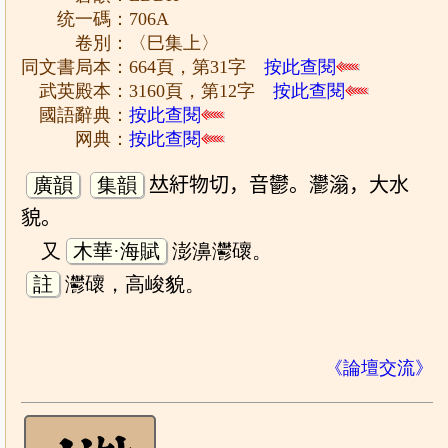
统一碼：706A
卷別：〈巳集上〉
同文書局本：664頁，第31字
按此查閱
武英殿本：3160頁，第12字
按此查閱
國語辭典：
按此查閱
网典：
按此查閱
廣韻
集韻
𠀤紆物切，音鬱。灪滃，大水
貌。
又
木華·海賦
澎濞灪䃶。
註
灪䃶，高峻貌。
《論壇交流》