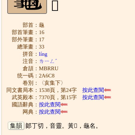
𪛈
部首：龜
部首筆畫：16
部外筆畫：17
總筆畫：33
拼音：
líng
注音：
ㄌㄧㄥˊ
倉頡：MBRRU
统一碼：2A6C8
卷別：〈亥集下〉
同文書局本：1538頁，第24字
按此查閱
武英殿本：7370頁，第15字
按此查閱
國語辭典：
按此查閱
网典：
按此查閱
集韻
郞丁切，音靈。黃𪛈，龜名。