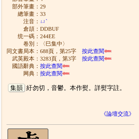
部外筆畫：29
總筆畫：33
注音：
ㄩˋ
倉頡：DDBUF
统一碼：244EE
卷別：〈巳集中〉
同文書局本：688頁，第25字
按此查閱
武英殿本：3283頁，第3字
按此查閱
國語辭典：
按此查閱
网典：
按此查閱
集韻
紆勿切，音鬱。本作熨。詳熨字註。
《論壇交流》