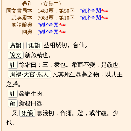
卷別：〈亥集中〉
同文書局本：1480頁，第50字
按此查閱
武英殿本：7088頁，第10字
按此查閱
國語辭典：
按此查閱
网典：
按此查閱
廣韻
集韻
𠀤相然切，音仙。
說文
新魚精也。
註
徐鍇曰：三，衆也。衆而不變，是鱻也。
周禮·天官·庖人
凡其死生鱻薧之物，以共王
之膳。
註
鱻謂生肉。
疏
新殺曰鱻。
又
集韻
息淺切，音獮。尟，或作鱻。少
也。