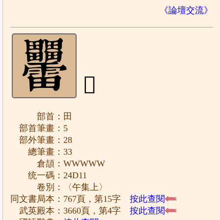
《論壇交流》
𤴑
部首：田
部首筆畫：5
部外筆畫：28
總筆畫：33
倉頡：WWWWW
统一碼：24D11
卷別：〈午集上〉
同文書局本：767頁，第15字
按此查閱
武英殿本：3660頁，第4字
按此查閱