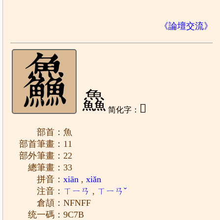
《論壇交流》
鱻
𱈜
简化字：
部首：魚
部首筆畫：11
部外筆畫：22
總筆畫：33
拼音：
xiān
,
xiǎn
注音：
ㄒㄧㄢ
,
ㄒㄧㄢˇ
倉頡：NFNFF
统一碼：9C7B