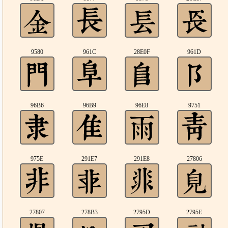
9580
961C
28E0F
961D
96B6
96B9
96E8
9751
975E
291E7
291E8
27806
27807
278B3
2795D
2795E