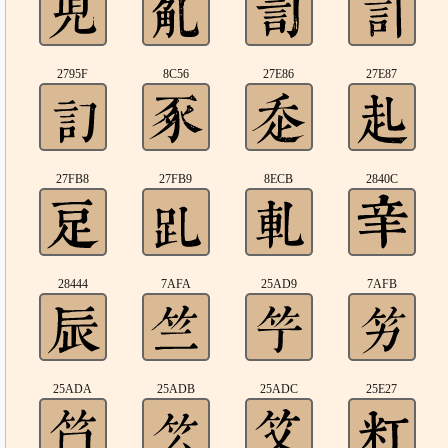
2795F
8C56
27E86
27E87
27FB8
27FB9
8ECB
2840C
28444
7AFA
25AD9
7AFB
25ADA
25ADB
25ADC
25E27