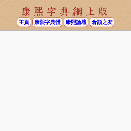
康熙字典網上版
主頁
康熙字典體
康熙論壇
倉頡之友